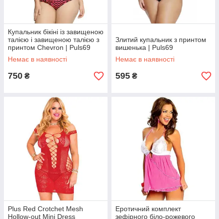
Купальник бікіні із завищеною
талією і завищеною талією з
Злитий купальник з принтом
принтом Chevron | Puls69
вишенька | Puls69
Немає в наявності
Немає в наявності
750
595
₴
₴
Plus Red Crotchet Mesh
Еротичний комплект
Hollow-out Mini Dress
зефірного біло-рожевого