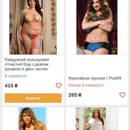
Райдужний кольоровий
сітчастий боді з довгим
рукавом із двох частин
В наявності
Королівські трусики | Puls69
415
Немає в наявності
₴
265
₴
Купити