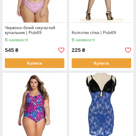
Червоно-білий смугастий
купальник | Puls69
Колготки сітка | Puls69
В наявності
В наявності
545
225
₴
₴
Купити
Купити