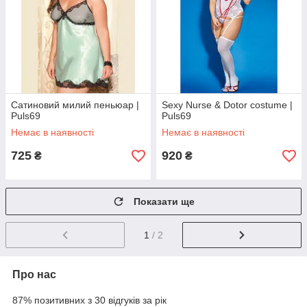
Сатиновий милий пеньюар |
Sexy Nurse & Dotor costume |
Puls69
Puls69
Немає в наявності
Немає в наявності
725
920
₴
₴
Показати ще
1
/ 2
Про нас
87% позитивних з 30 відгуків за рік