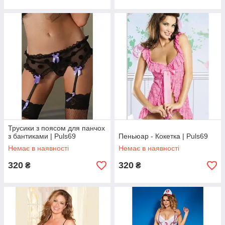
Трусики з поясом для панчох
з бантиками | Puls69
Пеньюар - Кокетка | Puls69
Немає в наявності
Немає в наявності
320
320
₴
₴