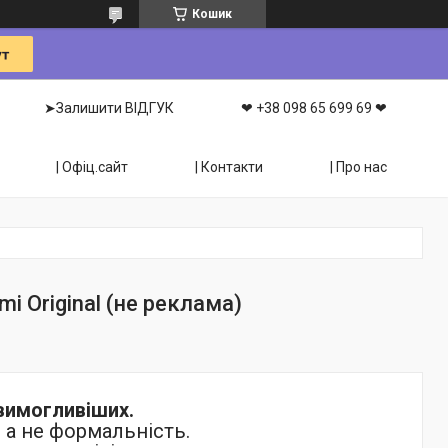
Кошик
➤Залишити ВІДГУК
❤ +38 098 65 699 69 ❤
| Офіц.сайт
| Контакти
| Про нас
i Оriginal (не реклама)
вимогливіших.
, а не формальність.