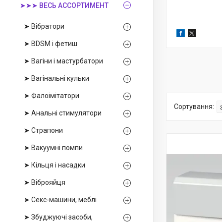
➤➤➤ ВЕСЬ АССОРТИМЕНТ
➤ Вібратори
➤ BDSM і фетиш
➤ Вагіни і мастурбатори
➤ Вагінальні кульки
➤ Фалоімітатори
➤ Анальні стимулятори
➤ Страпони
➤ Вакуумні помпи
➤ Кільця і насадки
➤ Віброяйця
➤ Секс-машини, меблі
➤ Збуджуючі засоби,