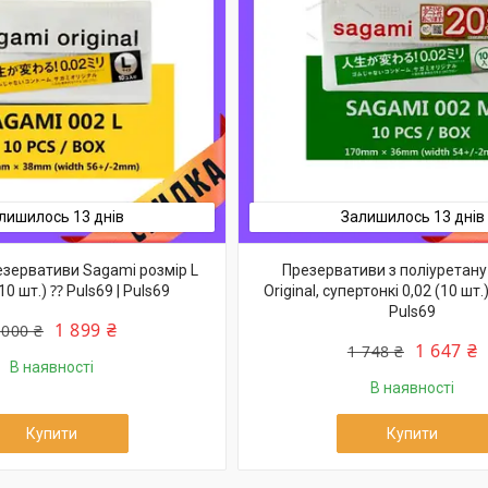
лишилось 13 днів
Залишилось 13 днів
езервативи Sagami розмір L
Презервативи з поліуретану
10 шт.) ⁇ Puls69 | Puls69
Original, супертонкі 0,02 (10 шт.
Puls69
1 899 ₴
 000 ₴
1 647 ₴
1 748 ₴
В наявності
В наявності
Купити
Купити