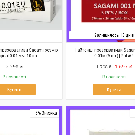
Залишилось 13 днів
 презервативи Sagami розмір
Найтонші презервативи Sagami
iginal 0.01 мм, 10 шт
0.01м (5 шт) | Puls69
2 298 ₴
1 697 ₴
1 798 ₴
В наявності
В наявності
Купити
Купити
–5%