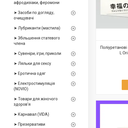
афродизіаки, феромони
➤ Засоби по догляду,
очищувачі
➤ Лубриканти (мастила)
➤ Збільшення статевого
члена
Поліуретанові
L Or
➤ Сувеніри, ігри, приколи
➤ Ляльки для сексу
➤ Еротична одяг
➤ Електростимуляція
(NOVIO)
➤ Товари для жіночого
здоров'я
➤ Карнавал (VIDA)
➤ Презервативи