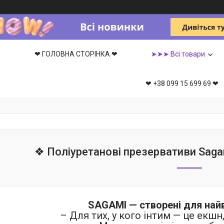
❤ ГОЛОВНА СТОРІНКА ❤
➤➤➤ Всі товари
❤ +38 099 15 699 69 ❤
❖ Поліуретанові презервативи Sagam
SAGAMI — створені для най
– Для тих, у кого інтим — це екшн