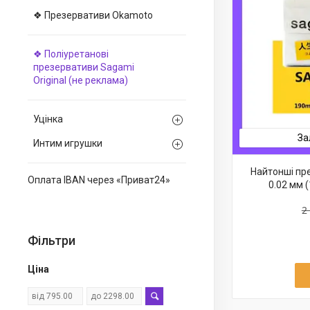
❖ Презервативи Okamoto
❖ Поліуретанові
презервативи Sagami
Оriginal (не реклама)
Уцінка
За
Интим игрушки
Найтонші пр
Оплата IBAN через «Приват24»
0.02 мм (
2
Фільтри
Ціна