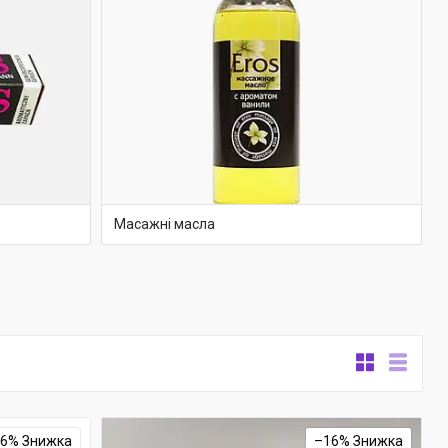
Масажні масла
16%
–16%