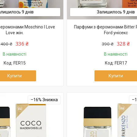
алишилось 9 днів
Залишилось 9 днів
еромонами Moschino I Love
Парфуми з феромонами Bitter
Love жін.
Ford унісекс
336 ₴
328 ₴
400 ₴
390 ₴
В наявності
В наявності
FER15
FER17
Купити
Купити
–16%
–