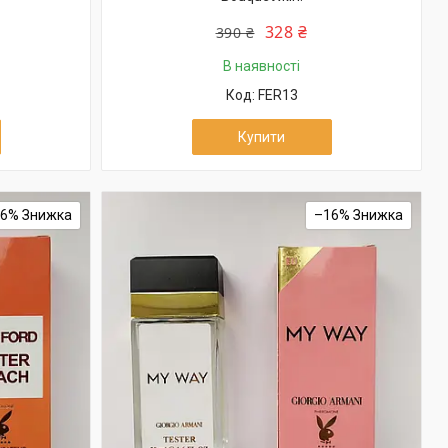
328 ₴
390 ₴
В наявності
FER13
Купити
16%
–16%