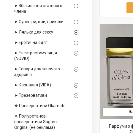
➤ Збільшення статевого
члена
➤ Сувеніри, ігри, приколи
➤ Ляльки для сексу
➤ Еротична одяг
➤ Електростимуляція
(NOVIO)
➤ Товари для жіночого
здоров'я
➤ Карнавал (VIDA)
➤ Презервативи
❖ Презервативи Okamoto
З
❖ Поліуретанові
презервативи Sagami
Парфуми з ф
Оriginal (не реклама)
O