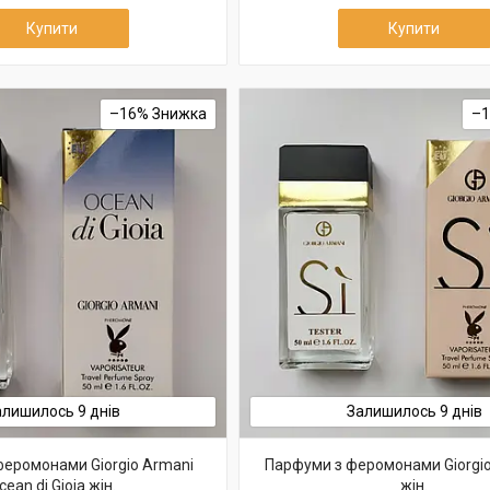
Купити
Купити
–16%
–
алишилось 9 днів
Залишилось 9 днів
еромонами Giorgio Armani
Парфуми з феромонами Giorgio
cean di Gioia жін.
жін.