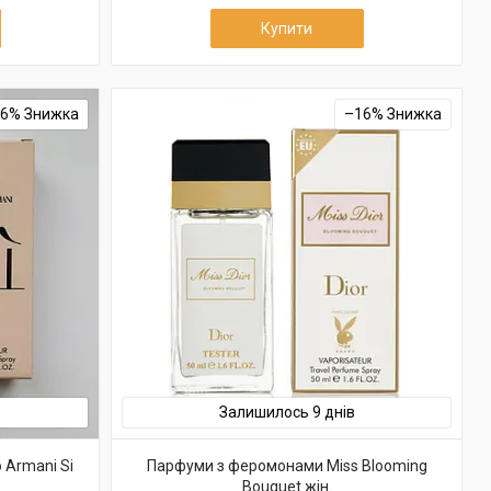
Купити
16%
–16%
Залишилось 9 днів
 Armani Si
Парфуми з феромонами Miss Blooming
Bouquet жін.