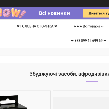
❤ ГОЛОВНА СТОРІНКА ❤
➤➤➤ Всі товари
❤ +38 099 15 699 69 ❤
Збуджуючі засоби, афродизіаки