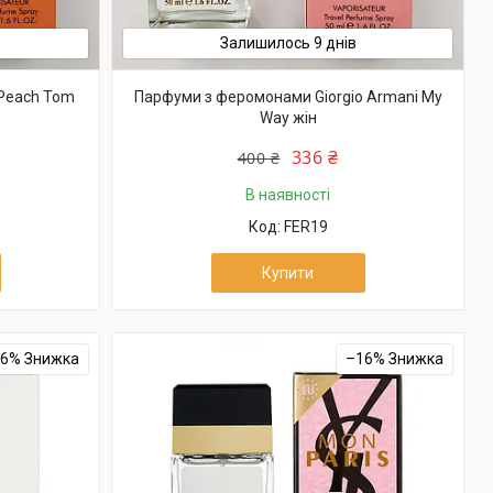
Залишилось 9 днів
 Peach Tom
Парфуми з феромонами Giorgio Armani My
Way жін
336 ₴
400 ₴
В наявності
FER19
Купити
16%
–16%