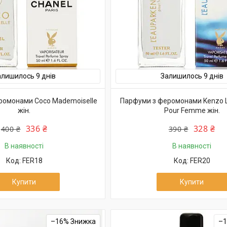
алишилось 9 днів
Залишилось 9 днів
ромонами Coco Mademoiselle
Парфуми з феромонами Kenzo L
жін.
Pour Femme жін.
336 ₴
328 ₴
400 ₴
390 ₴
В наявності
В наявності
FER18
FER20
Купити
Купити
–16%
–