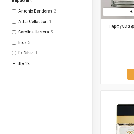
Виробник
Antonio Banderas
2
З
Attar Collection
1
Парфуми з ф
Carolina Herrera
5
Eros
3
Ex Nihilo
1
Ще 12