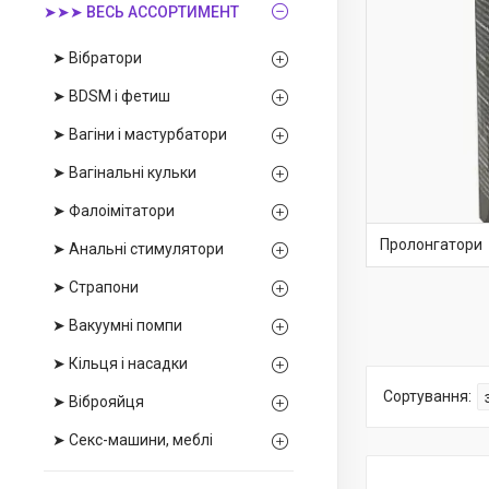
➤➤➤ ВЕСЬ АССОРТИМЕНТ
➤ Вібратори
➤ BDSM і фетиш
➤ Вагіни і мастурбатори
➤ Вагінальні кульки
➤ Фалоімітатори
Пролонгатори
➤ Анальні стимулятори
➤ Страпони
➤ Вакуумні помпи
➤ Кільця і насадки
➤ Віброяйця
➤ Секс-машини, меблі