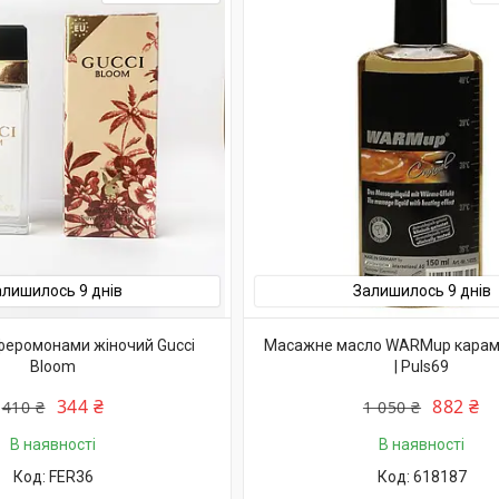
алишилось 9 днів
Залишилось 9 днів
феромонами жіночий Gucci
Масажне масло WARMup карам
Bloom
| Puls69
344 ₴
882 ₴
410 ₴
1 050 ₴
В наявності
В наявності
FER36
618187