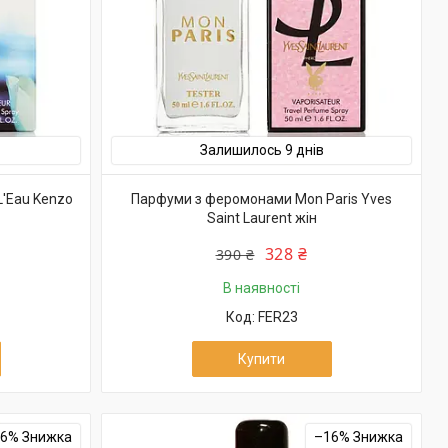
Залишилось 9 днів
'Eau Kenzo
Парфуми з феромонами Mon Paris Yves
Saint Laurent жін
328 ₴
390 ₴
В наявності
FER23
Купити
16%
–16%