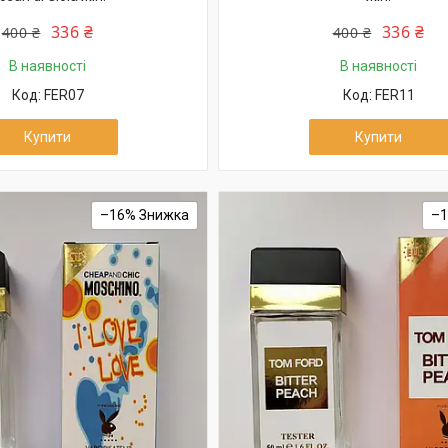
336 ₴
336 ₴
400 ₴
400 ₴
В наявності
В наявності
FER07
FER11
Купити
Купити
–16%
–