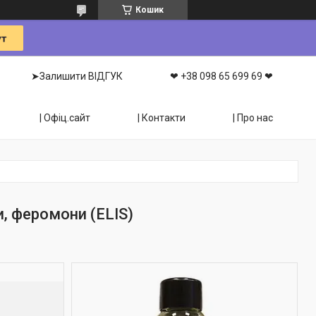
Кошик
➤Залишити ВІДГУК
❤ +38 098 65 699 69 ❤
| Офіц.сайт
| Контакти
| Про нас
, феромони (ELIS)