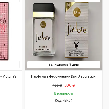
Залишилось 9 днів
Victoria's
Парфуми з феромонами Dior J'adore жін.
336 ₴
400 ₴
В наявності
FER04