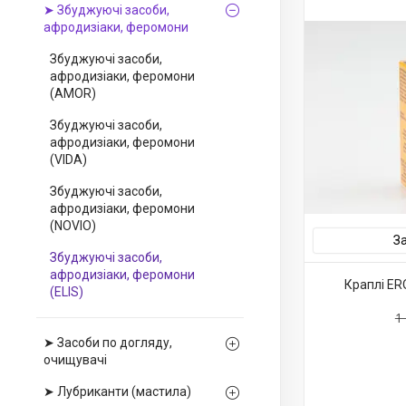
➤ Збуджуючі засоби,
афродизіаки, феромони
Збуджуючі засоби,
афродизіаки, феромони
(AMOR)
Збуджуючі засоби,
афродизіаки, феромони
(VIDA)
Збуджуючі засоби,
афродизіаки, феромони
(NOVIO)
З
Збуджуючі засоби,
афродизіаки, феромони
Краплі ERO
(ELIS)
1
➤ Засоби по догляду,
очищувачі
➤ Лубриканти (мастила)