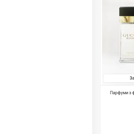
З
Парфуми з 