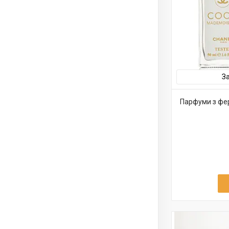
З
Парфуми з фе