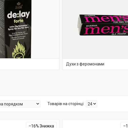
Духи з феромонами
–16%
–