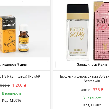
алишилось 9 днів
Залишилось 9 днів
TISIN (для двох) | Puls69
Парфуми з феромонами So Sexy 
Secret жін.
1 260 ₴
 500 ₴
336 ₴
400 ₴
В наявності
В наявності
MIL016
FER02