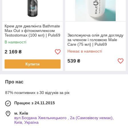
Крем для джелкінга Bathmate
Max Out з фітокомплексом
Testostomax (100 мл) | Puls69
Зволожуюча олія для догляду
за членом і головкою Male
В наявності
Care (75 мл) | Puls69
2 169
Немає в наявності
₴
539
₴
Купити
Про нас
87% позитивних з 30 відгуків за рік
Працює з 24.11.2015
м. Київ
вул.Богдана Хмельницького , 2а (Самовівозу немає),
Київ, Україна