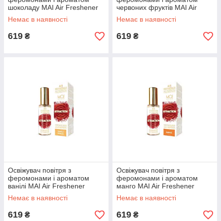
шоколаду MAI Air Freshener
червоних фруктів MAI Air
Chocolate (30 мл) | Puls69
Freshener Red Fruits (30 мл) |
Немає в наявності
Немає в наявності
Puls69
619
619
₴
₴
Освіжувач повітря з
Освіжувач повітря з
феромонами і ароматом
феромонами і ароматом
ванілі MAI Air Freshener
манго MAI Air Freshener
Vanilla (30 мл) | Puls69
Mango (30 мл) | Puls69
Немає в наявності
Немає в наявності
619
619
₴
₴