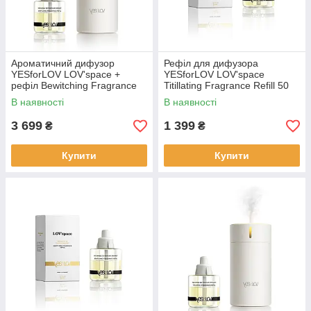
Ароматичний дифузор
Рефіл для дифузора
YESforLOV LOV'space +
YESforLOV LOV'space
рефіл Bewitching Fragrance
Titillating Fragrance Refill 50
Refill
мл
В наявності
В наявності
3 699
1 399
₴
₴
Купити
Купити