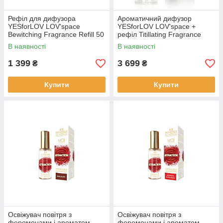
Рефіл для дифузора
Ароматичний дифузор
YESforLOV LOV'space
YESforLOV LOV'space +
Bewitching Fragrance Refill 50
рефіл Titillating Fragrance
мл
Refill
В наявності
В наявності
1 399
3 699
₴
₴
Купити
Купити
Освіжувач повітря з
Освіжувач повітря з
феромонами і ароматом
феромонами і ароматом