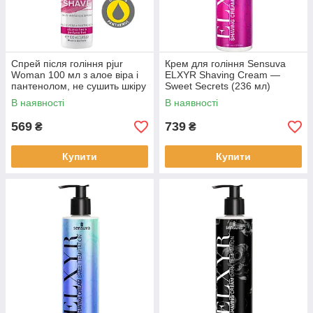
Спрей після гоління pjur
Крем для гоління Sensuva
Woman 100 мл з алое віра і
ELXYR Shaving Cream —
пантенолом, не сушить шкіру
Sweet Secrets (236 мл)
| Puls69
В наявності
В наявності
569
739
₴
₴
Купити
Купити