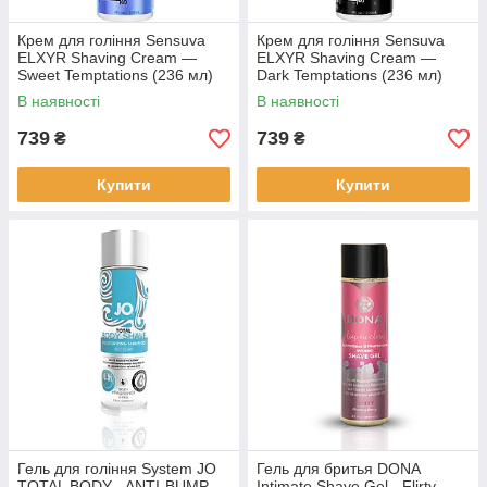
Крем для гоління Sensuva
Крем для гоління Sensuva
ELXYR Shaving Cream —
ELXYR Shaving Cream —
Sweet Temptations (236 мл)
Dark Temptations (236 мл)
В наявності
В наявності
739
739
₴
₴
Купити
Купити
Гель для гоління System JO
Гель для бритья DONA
TOTAL BODY - ANTI-BUMP
Intimate Shave Gel - Flirty -