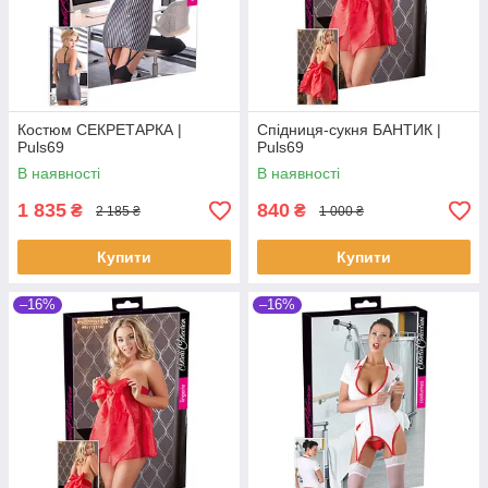
Костюм СЕКРЕТАРКА |
Спідниця-сукня БАНТИК |
Puls69
Puls69
В наявності
В наявності
1 835
840
₴
₴
2 185 ₴
1 000 ₴
Купити
Купити
–16%
–16%