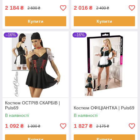
2 184
2 016
₴
₴
2 600 ₴
2 400 ₴
Купити
Купити
–16%
–16%
Костюм ОСТРІВ СКАРБІВ |
Puls69
Костюм ОФІЦІАНТКА | Puls69
В наявності
В наявності
1 092
1 827
₴
₴
1 300 ₴
2 175 ₴
Купити
Купити