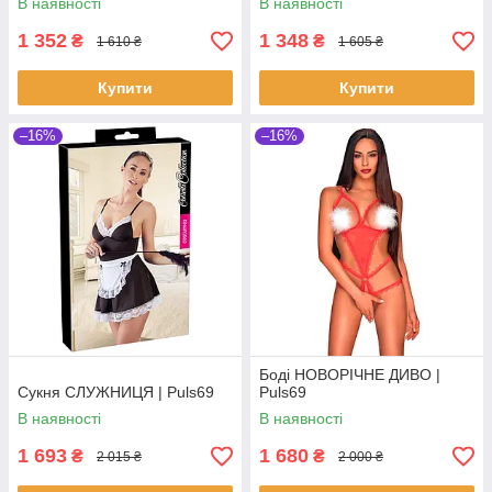
В наявності
В наявності
1 352
1 348
₴
₴
1 610 ₴
1 605 ₴
Купити
Купити
–16%
–16%
Боді НОВОРІЧНЕ ДИВО |
Сукня СЛУЖНИЦЯ | Puls69
Puls69
В наявності
В наявності
1 693
1 680
₴
₴
2 015 ₴
2 000 ₴