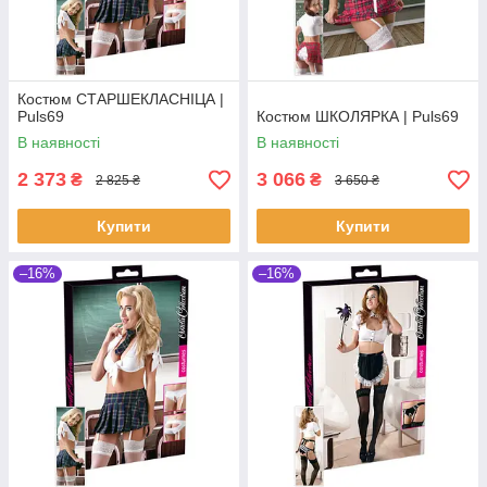
Костюм СТАРШЕКЛАСНІЦА |
Puls69
Костюм ШКОЛЯРКА | Puls69
В наявності
В наявності
2 373
3 066
₴
₴
2 825 ₴
3 650 ₴
Купити
Купити
–16%
–16%