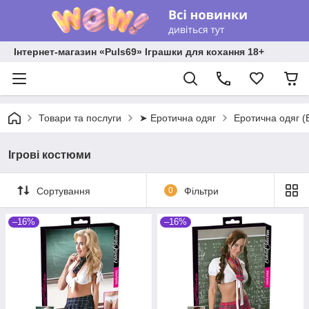
Інтернет-магазин «Puls69» Іграшки для кохання 18+
Товари та послуги
➤ Еротична одяг
Еротична одяг (
Ігрові костюми
Сортування
0
Фільтри
–16%
–16%