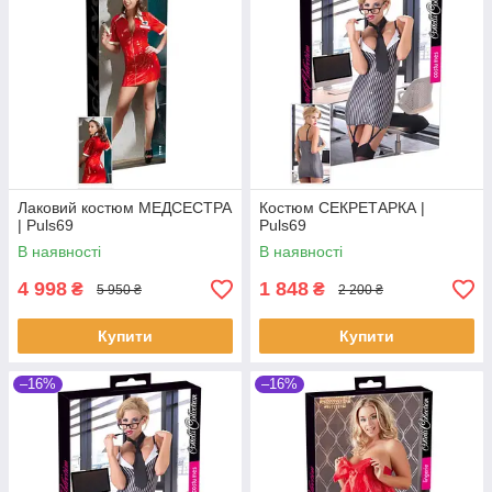
Лаковий костюм МЕДСЕСТРА
Костюм СЕКРЕТАРКА |
| Puls69
Puls69
В наявності
В наявності
4 998
1 848
₴
₴
5 950 ₴
2 200 ₴
Купити
Купити
–16%
–16%