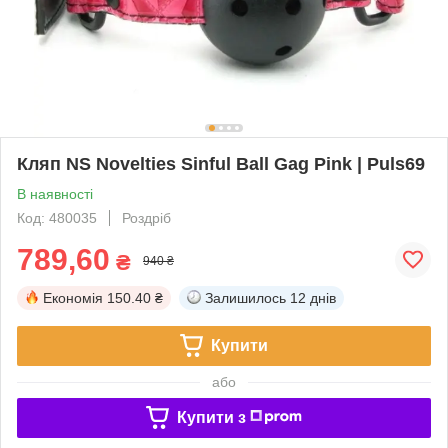
Кляп NS Novelties Sinful Ball Gag Pink | Puls69
В наявності
Код: 480035
Роздріб
789,60
₴
940 ₴
Економія
150.40 ₴
Залишилось
12 днів
Купити
або
Купити з