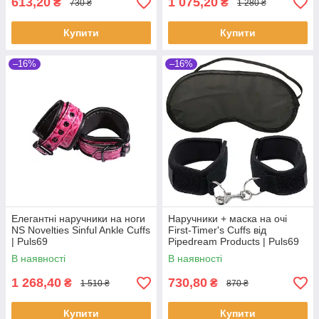
613,20
1 075,20
₴
₴
730 ₴
1 280 ₴
Купити
Купити
–16%
–16%
Елегантні наручники на ноги
Наручники + маска на очі
NS Novelties Sinful Ankle Cuffs
First-Timer's Cuffs від
| Puls69
Pipedream Products | Puls69
В наявності
В наявності
1 268,40
730,80
₴
₴
1 510 ₴
870 ₴
Купити
Купити