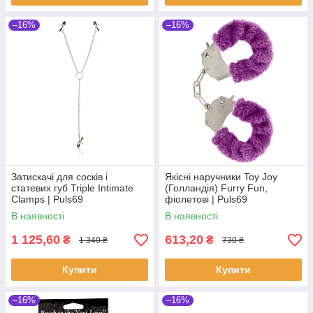
–16%
–16%
Затискачі для сосків і
Якісні наручники Toy Joy
статевих губ Triple Intimate
(Голландія) Furry Fun,
Clamps | Puls69
фіолетові | Puls69
В наявності
В наявності
1 125,60
613,20
₴
₴
1 340 ₴
730 ₴
Купити
Купити
–16%
–16%