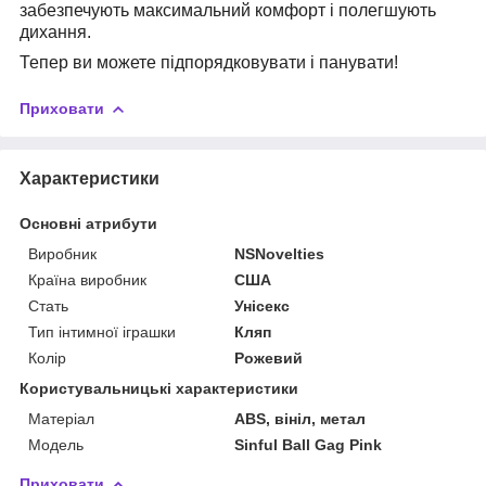
забезпечують максимальний комфорт і полегшують
дихання.
Тепер ви можете підпорядковувати і панувати!
Приховати
Характеристики
Основні атрибути
Виробник
NSNovelties
Країна виробник
США
Стать
Унісекс
Тип інтимної іграшки
Кляп
Колір
Рожевий
Користувальницькі характеристики
Матеріал
ABS, вініл, метал
Модель
Sinful Ball Gag Pink
Приховати