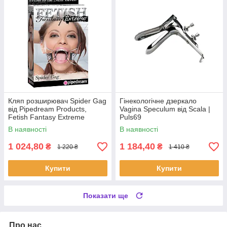
Кляп розширювач Spider Gag
Гінекологічне дзеркало
від Pipedream Products,
Vagina Speculum від Scala |
Fetish Fantasy Extreme
Puls69
Collection | Puls69
В наявності
В наявності
1 024,80
1 184,40
₴
₴
1 220 ₴
1 410 ₴
Купити
Купити
Показати ще
Про нас