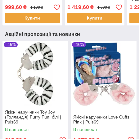
999,60
1 419,60
1 2
₴
₴
1 190 ₴
1 690 ₴
Купити
Купити
Акційні пропозиції та новинки
–16%
–16%
Якісні наручники Toy Joy
(Голландія) Furry Fun, білі |
Якісні наручники Love Cuffs
Puls69
Pink | Puls69
В наявності
В наявності