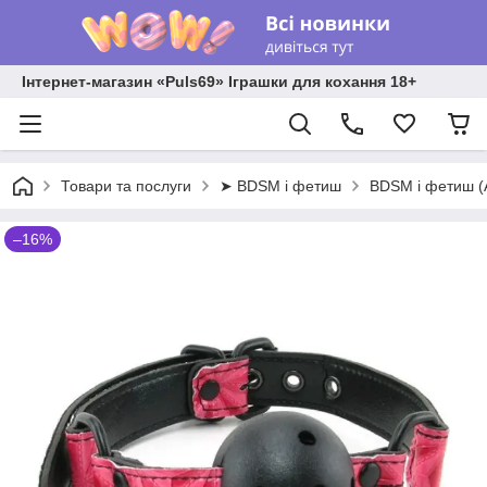
Інтернет-магазин «Puls69» Іграшки для кохання 18+
Товари та послуги
➤ BDSM і фетиш
BDSM і фетиш 
–16%