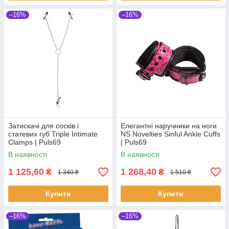
–16%
–16%
Затискачі для сосків і
Елегантні наручники на ноги
статевих губ Triple Intimate
NS Novelties Sinful Ankle Cuffs
Clamps | Puls69
| Puls69
В наявності
В наявності
1 125,60
1 268,40
₴
₴
1 340 ₴
1 510 ₴
Купити
Купити
–16%
–16%