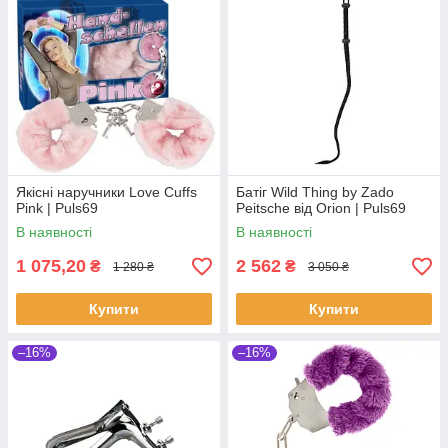
Якісні наручники Love Cuffs
Батіг Wild Thing by Zado
Pink | Puls69
Peitsche від Orion | Puls69
В наявності
В наявності
1 075,20
2 562
₴
₴
1 280 ₴
3 050 ₴
Купити
Купити
–16%
–16%