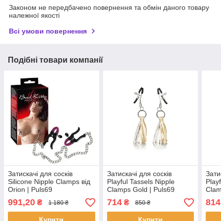
Законом не передбачено повернення та обмін даного товару
належної якості
Всі умови повернення
Подібні товари компанії
Затискачі для сосків
Затискачі для сосків
Зати
Silicone Nipple Clamps від
Playful Tassels Nipple
Play
Orion | Puls69
Clamps Gold | Puls69
Clam
991,20
714
814
₴
₴
1 180 ₴
850 ₴
Купити
Купити