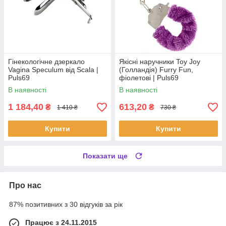
Гінекологічне дзеркало
Якісні наручники Toy Joy
Vagina Speculum від Scala |
(Голландія) Furry Fun,
Puls69
фіолетові | Puls69
В наявності
В наявності
1 184,40
613,20
₴
₴
1 410 ₴
730 ₴
Купити
Купити
Показати ще
Про нас
87% позитивних з 30 відгуків за рік
Працює з 24.11.2015