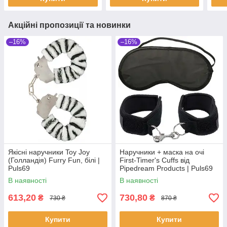
Акційні пропозиції та новинки
–16%
–16%
Якісні наручники Toy Joy
Наручники + маска на очі
(Голландія) Furry Fun, білі |
First-Timer's Cuffs від
Puls69
Pipedream Products | Puls69
В наявності
В наявності
613,20
730,80
₴
₴
730 ₴
870 ₴
Купити
Купити