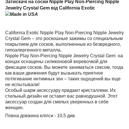
Затискачі на соски
Nipple Play Non-Piercing Nipple
Jewelry Crystal Gem
від
California Exotic
California Exotic Nipple Play Non-Piercing Nipple Jewelry
Crystal Gem – это роскошные зажимы со специальным
покрытием для сосков, выполненные из безвредного,
гипоалергенного металла.
Nipple Play Non-Piercing Nipple Jewelry Crystal Gem на
концах оснащены силиконовой веревочкой для
фиксации сосков. Вы можете заниматься сексом, тогда
как ваши движения будут вызывать приятное
потягивание интимных зон – таких ощущений вы еще
не испытывали!
Особый шарм аксессуару придают кристаллики. Их
стильный дизайн не оставит вас равнодушной. Этот
аксессуар создан для смелых уверенных в себе
женщин.
Повна довжина кліпси - 10,5 див.