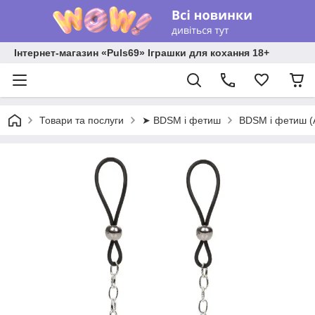
Інтернет-магазин «Puls69» Іграшки для кохання 18+
Товари та послуги
➤ BDSM і фетиш
BDSM і фетиш 