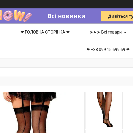
❤ ГОЛОВНА СТОРІНКА ❤
➤➤➤ Всі товари
❤ +38 099 15 699 69 ❤