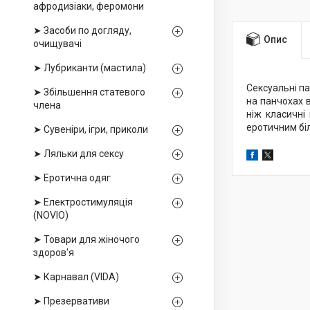
афродизіаки, феромони
➤ Засоби по догляду,
Опис
очищувачі
➤ Лубриканти (мастила)
Сексуальні па
➤ Збільшення статевого
на панчохах в
члена
ніж класичні
еротичним бі
➤ Сувеніри, ігри, приколи
➤ Ляльки для сексу
➤ Еротична одяг
➤ Електростимуляція
(NOVIO)
➤ Товари для жіночого
здоров'я
➤ Карнавал (VIDA)
➤ Презервативи