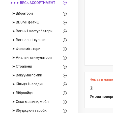
➤➤➤ ВЕСЬ АССОРТИМЕНТ
➤ Вібратори
➤ BDSM і фетиш
➤ Вагіни і мастурбатори
➤ Вагінальні кульки
➤ Фалоімітатори
➤ Анальні стимулятори
➤ Страпони
➤ Вакуумні помпи
Немає в наяв
➤ Кільця і насадки
➤ Віброяйця
➤ Секс-машини, меблі
➤ Збуджуючі засоби,