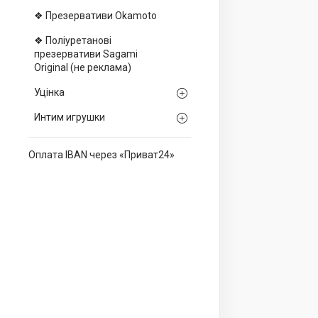
❖ Презервативи Okamoto
❖ Поліуретанові
презервативи Sagami
Оriginal (не реклама)
Уцінка
Интим игрушки
Оплата IBAN через «Приват24»