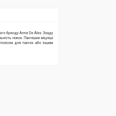
кого бренду Anne De Ales. Ззаду
ьність ніжок. Панчішки міцніші
з поясом для панчіх або іншим