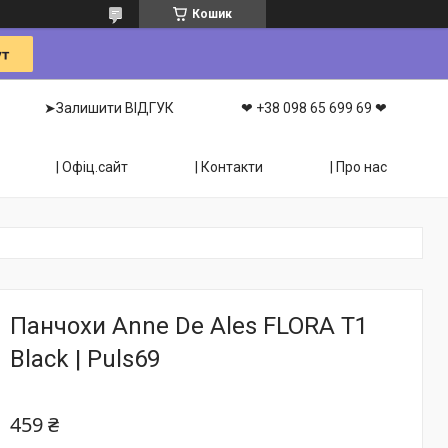
Кошик
➤Залишити ВІДГУК
❤ +38 098 65 699 69 ❤
| Офіц.сайт
| Контакти
| Про нас
Панчохи Anne De Ales FLORA T1
Black | Puls69
459 ₴