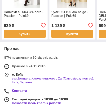
Панчохи ST003 3/4 nero -
Чулки ST106 3/4 beige -
Панч
Passion | Puls69
Passion | Puls69
DELP
Puls
639
1 139
699
₴
₴
Купити
Купити
Про нас
87% позитивних з 30 відгуків за рік
Працює з 24.11.2015
м. Київ
вул.Богдана Хмельницького , 2а (Самовівозу немає),
Київ, Україна
Контакти
Сьогодні працює з 10:00 до 16:00
Показати весь графік роботи