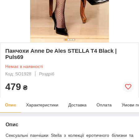
Панчохи Anne De Ales STELLA T4 Black |
Puls69
Немає в наявності
Код: SO1928
Роздріб
479
₴
Опис
Характеристики
Доставка
Оплата
Умови п
Опис
Сексуальні панчішки Stella з колекції еротичного білизни та