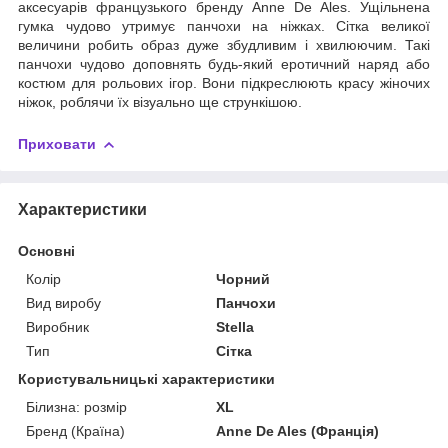
аксесуарів французького бренду Anne De Ales. Ущільнена
гумка чудово утримує панчохи на ніжках. Сітка великої
величини робить образ дуже збудливим і хвилюючим. Такі
панчохи чудово доповнять будь-який еротичний наряд або
костюм для рольових ігор. Вони підкреслюють красу жіночих
ніжок, роблячи їх візуально ще стрункішою.
Приховати
Характеристики
Основні
Колір
Чорний
Вид виробу
Панчохи
Виробник
Stella
Тип
Сітка
Користувальницькі характеристики
Білизна: розмір
XL
Бренд (Країна)
Anne De Ales (Франція)