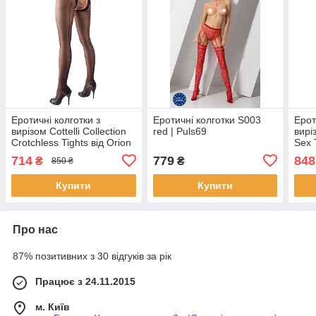
Еротичні колготки з
Еротичні колготки S003
Ерот
вирізом Cottelli Collection
red | Puls69
виріз
Crotchless Tights від Orion
Sex T
| Puls69
Puls
714
779
848
₴
₴
850 ₴
Купити
Купити
Про нас
87% позитивних з 30 відгуків за рік
Працює з 24.11.2015
м. Київ