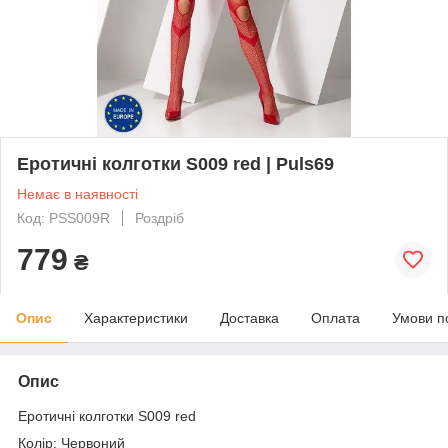
Еротичні колготки S009 red | Puls69
Немає в наявності
Код: PSS009R
Роздріб
779
₴
Опис
Характеристики
Доставка
Оплата
Умови п
Опис
Еротичні колготки S009 red
Колір: Червоний