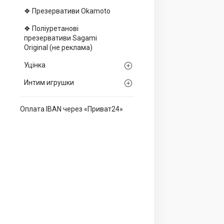
❖ Презервативи Okamoto
❖ Поліуретанові
презервативи Sagami
Оriginal (не реклама)
Уцінка
Интим игрушки
Оплата IBAN через «Приват24»