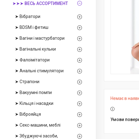
➤➤➤ ВЕСЬ АССОРТИМЕНТ
➤ Вібратори
➤ BDSM і фетиш
➤ Вагіни і мастурбатори
➤ Вагінальні кульки
➤ Фалоімітатори
➤ Анальні стимулятори
➤ Страпони
➤ Вакуумні помпи
Немає в наяв
➤ Кільця і насадки
➤ Віброяйця
➤ Секс-машини, меблі
➤ Збуджуючі засоби,