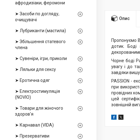
афродизіаки, феромони
➤ Засоби по догляду,
Опис
очищувачі
➤ Лубриканти (мастила)
Пропонуємо 
➤ Збільшення статевого
дотик. Боді
члена
декорованими
➤ Сувеніри, ігри, приколи
Чорне боді P
увагу і до та
➤ Ляльки для сексу
завдяки вишук
➤ Еротична одяг
PASSION - ек
при використа
➤ Електростимуляція
провідних ком
(NOVIO)
цей сертифік
зовнішній виг
➤ Товари для жіночого
здоров'я
➤ Карнавал (VIDA)
➤ Презервативи