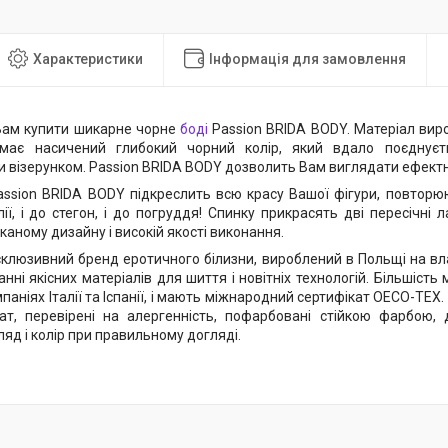
Характеристики
Інформація для замовлення
Вам купити шикарне чорне
боді
Passion BRIDA BODY. Матеріал вир
 має насичений глибокий чорний колір, який вдало поєднуєт
 візерунком. Passion BRIDA BODY дозволить Вам виглядати ефектно
assion BRIDA BODY підкреслить всю красу Вашої фігури, повторю
лії, і до стегон, і до погруддя! Спинку прикрасять дві пересічні
аному дизайну і високій якості виконання.
склюзивний бренд еротичного білизни, вироблений в Польщі на в
нні якісних матеріалів для шиття і новітніх технологій. Більшість
паніях Італії та Іспанії, і мають міжнародний сертифікат OECO-TEX
ат, перевірені на алергенність, пофарбовані стійкою фарбою,
ляд і колір при правильному догляді.