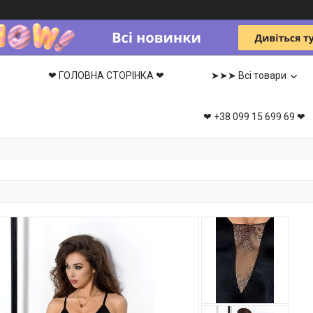
❤ ГОЛОВНА СТОРІНКА ❤
➤➤➤ Всі товари
❤ +38 099 15 699 69 ❤