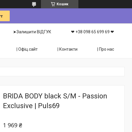
Кошик
➤Залишити ВІДГУК
❤ +38 098 65 699 69 ❤
| Офіц.сайт
| Контакти
| Про нас
BRIDA BODY black S/M - Passion
Exclusive | Puls69
1 969 ₴