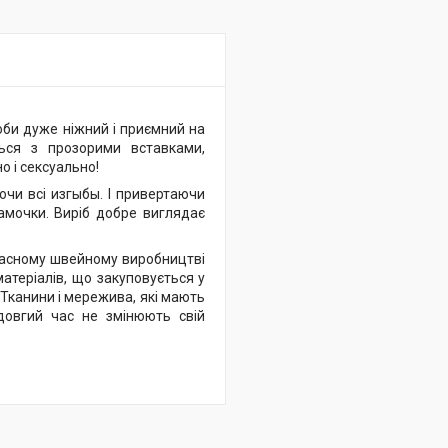
оби дуже ніжний і приємний на
ься з прозорими вставками,
 і сексуально!
ючи всі изгыбы. І привертаючи
 ламочки. Виріб добре виглядає
ласному швейному виробництві
 матеріалів, що закуповується у
. Тканини і мережива, які мають
 довгий час не змінюють свій