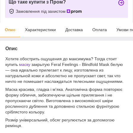
Що таке купити з Пром?
Замовлення під захистом
Опис
Характеристики
Доставка
Оплата
Умови п
Опис
Хотите обострить ощущения до максимума? Тогда стоит
купить
маску
закрытую Feral Feelings - Blindfold Mask белую
— она идеально прилегает к лицу, изготовлена из
натуральной кожи и абсолютно не пропускает свет, так что
ничто не помешает наслаждаться телесными ощущениями.
Маска красива, гладка і м'яка. Анатомічна форма повторює
форму обличчя, забезпечуючи щільне прилягання і не
пропускаючи світло. Виготовлена з високоякісної шкіри
рослинного дублення та доповнено стильною фурнітурою
сріблястого кольору.
Розмір універсальний, обсяг регулюється за допомогою
ремінця.