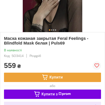
Маска кожаная закрытая Feral Feelings -
Blindfold Mask белая | Puls69
В наявності
Код: SO3414
Роздріб
559
₴
Купити
або
Купити з