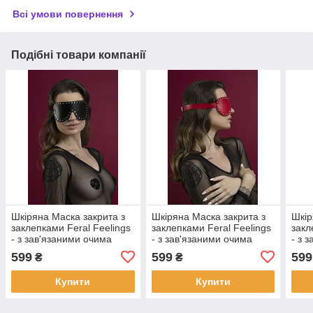
Всі умови повернення
Подібні товари компанії
Шкіряна Маска закрита з
Шкіряна Маска закрита з
Шкір
заклепками Feral Feelings
заклепками Feral Feelings
закл
- з зав'язаними очима
- з зав'язаними очима
- з 
Mask чорна | Puls69
Mask червона | Puls69
Mask
599
599
599
₴
₴
Купити
Купити