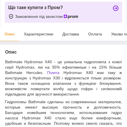
Що таке купити з Пром?
Замовлення під захистом
Опис
Характеристики
Доставка
Оплата
Умови п
Опис
Bathmate Hydromax X40 - це унікальна гидропомпа з нової
серії Hydromax, які на 35% ефективніше і на 15% більше
Bathmate Hercules.
Помпа
Hydromax X40 має таку ж
конструкцію з Hydromax X30 і відрізняється тільки розміром.
Вона також оснащена клапаном з функцією блокування,
можливістю повертати колбу щодо гофри і силіконовій
підкладкою для зручності використання.
Гидропомы Bathmate сделаны из современных материалов,
которые имеют высокую прочность и долговечность.
Багодаря новейшим технологиям, использование гидро
насоса Hydromax X40 стало еще более комфортным,
удобным и безопасным. Поэтому можно смело сказать, что