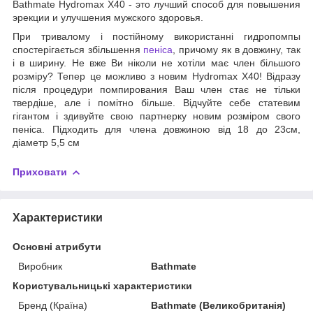
Bathmate Hydromax X40 - это лучший способ для повышения
эрекции и улучшения мужского здоровья.
При тривалому і постійному використанні гидропомпы
спостерігається збільшення
пеніса
, причому як в довжину, так
і в ширину. Не вже Ви ніколи не хотіли має член більшого
розміру? Тепер це можливо з новим Hydromax X40! Відразу
після процедури помпирования Ваш член стає не тільки
твердіше, але і помітно більше. Відчуйте себе статевим
гігантом і здивуйте свою партнерку новим розміром свого
пеніса. Підходить для члена довжиною від 18 до 23см,
діаметр 5,5 см
Приховати
Характеристики
Основні атрибути
Виробник
Bathmate
Користувальницькі характеристики
Бренд (Країна)
Bathmate (Великобританія)