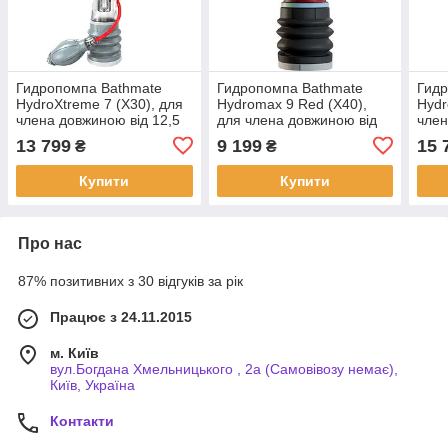
Гидропомпа Bathmate
Гидропомпа Bathmate
Гидр
HydroXtreme 7 (X30), для
Hydromax 9 Red (X40),
Hydr
члена довжиною від 12,5
для члена довжиною від
член
до 18 см, діаметр до 5 см
18 до 23см, діаметр 5,5
23см
13 799
9 199
15 
₴
₴
| Puls69
см | Puls69
Puls
Купити
Купити
Про нас
87% позитивних з 30 відгуків за рік
Працює з 24.11.2015
м. Київ
вул.Богдана Хмельницького , 2а (Самовівозу немає),
Київ, Україна
Контакти