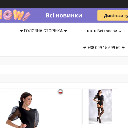
❤ ГОЛОВНА СТОРІНКА ❤
➤➤➤ Всі товари
❤ +38 099 15 699 69 ❤