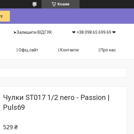
Кошик
➤Залишити ВІДГУК
❤ +38 098 65 699 69 ❤
| Офіц.сайт
| Контакти
| Про нас
Чулки ST017 1/2 nero - Passion |
Puls69
529 ₴