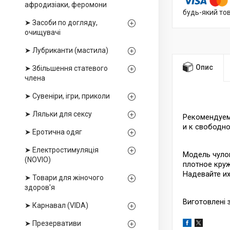
афродизіаки, феромони
будь-який то
➤ Засоби по догляду,
очищувачі
➤ Лубриканти (мастила)
Опис
➤ Збільшення статевого
члена
➤ Сувеніри, ігри, приколи
➤ Ляльки для сексу
Рекомендуем 
и к свободн
➤ Еротична одяг
➤ Електростимуляція
Модель чуло
(NOVIO)
плотное круж
Надевайте их
➤ Товари для жіночого
здоров'я
Виготовлені 
➤ Карнавал (VIDA)
➤ Презервативи