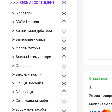
➤➤➤ ВЕСЬ АССОРТИМЕНТ
➤ Вібратори
➤ BDSM і фетиш
➤ Вагіни і мастурбатори
➤ Вагінальні кульки
➤ Фалоімітатори
➤ Анальні стимулятори
➤ Страпони
➤ Вакуумні помпи
В наявності
➤ Кільця і насадки
➤ Віброяйця
➤ Секс-машини, меблі
➤ Збуджуючі засоби,