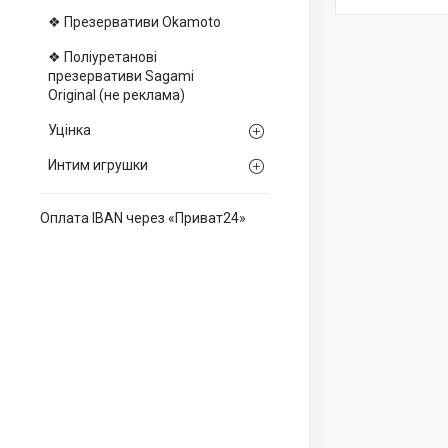
❖ Презервативи Okamoto
❖ Поліуретанові
презервативи Sagami
Оriginal (не реклама)
Уцінка
Интим игрушки
Оплата IBAN через «Приват24»