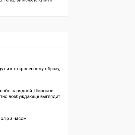
жі. Тепер ви можете купити
ут и к откровенному образу,
особо нарядной. Широкое
оятно возбуждающе выглядит.
олір з часом.