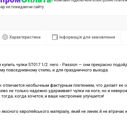
У компанії підключені електронні плате
вар не покидаючи сайту.
Характеристики
Інформація для замовлення
купить чулки ST017 1/2 nero - Passion — они прекрасно подойд
ому повседневному стилю, и для праздничного выхода.
к отличается необычным фактурным плетением, что делает ее 
ево не только надежно удерживает чулки на ноге, но и невер
 тогда, когда хочется, и ваше настроение улучшится!
з якісного європейського матеріалу, який не линяє й не втрачає к