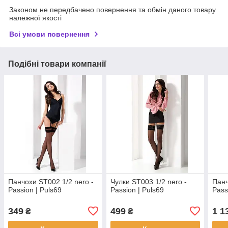
Законом не передбачено повернення та обмін даного товару
належної якості
Всі умови повернення
Подібні товари компанії
Панчохи ST002 1/2 nero -
Чулки ST003 1/2 nero -
Панч
Passion | Puls69
Passion | Puls69
Pass
349
499
1 1
₴
₴