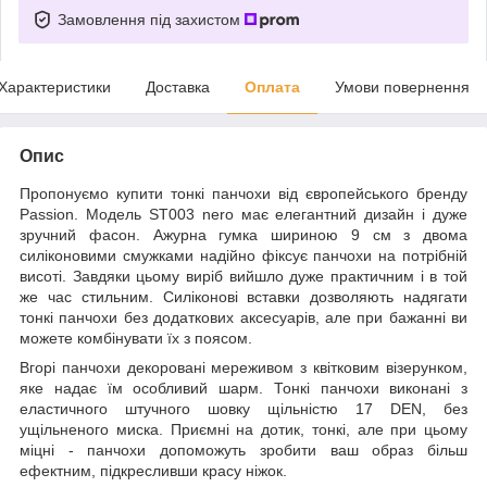
Замовлення під захистом
Характеристики
Доставка
Оплата
Умови повернення
Опис
Пропонуємо купити тонкі панчохи від європейського бренду
Passion. Модель ST003 nero має елегантний дизайн і дуже
зручний фасон. Ажурна гумка шириною 9 см з двома
силіконовими смужками надійно фіксує панчохи на потрібній
висоті. Завдяки цьому виріб вийшло дуже практичним і в той
же час стильним. Силіконові вставки дозволяють надягати
тонкі панчохи без додаткових аксесуарів, але при бажанні ви
можете комбінувати їх з поясом.
Вгорі панчохи декоровані мереживом з квітковим візерунком,
яке надає їм особливий шарм. Тонкі панчохи виконані з
еластичного штучного шовку щільністю 17 DEN, без
ущільненого миска. Приємні на дотик, тонкі, але при цьому
міцні - панчохи допоможуть зробити ваш образ більш
ефектним, підкресливши красу ніжок.