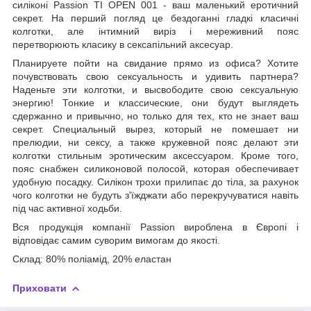
силіконі Passion TI OPEN 001 - ваш маленький еротичний
секрет. На перший погляд це бездоганні гладкі класичні
колготки, але інтимний виріз і мереживний пояс
перетворюють класику в сексапільний аксесуар.
Планируете пойти на свидание прямо из офиса? Хотите
почувствовать свою сексуальность и удивить партнера?
Наденьте эти колготки, и высвободите свою сексуальную
энергию! Тонкие и классические, они будут выглядеть
сдержанно и привычно, но только для тех, кто не знает ваш
секрет. Специальный вырез, который не помешает ни
прелюдии, ни сексу, а также кружевной пояс делают эти
колготки стильным эротическим аксессуаром. Кроме того,
пояс снабжен силиконовой полосой, которая обеспечивает
удобную посадку. Силікон трохи прилипає до тіла, за рахунок
чого колготки не будуть з'їжджати або перекручуватися навіть
під час активної ходьби.
Вся продукція компанії Passion вироблена в Європі і
відповідає самим суворим вимогам до якості.
Склад: 80% поліамід, 20% еластан
Приховати