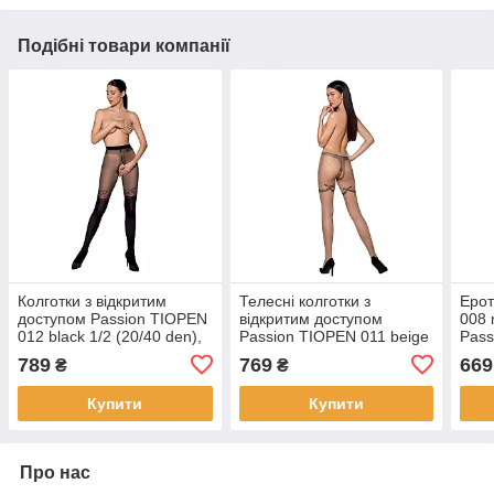
Подібні товари компанії
Колготки з відкритим
Телесні колготки з
Ерот
доступом Passion TIOPEN
відкритим доступом
008 
012 black 1/2 (20/40 den),
Passion TIOPEN 011 beige
Pass
подвійна щільність |
1/2 (20 den), з
789
769
669
₴
₴
Puls69
контрастними шортиками |
Puls69
Купити
Купити
Про нас