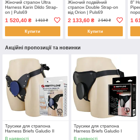
Жіночий страпон Ultra
Жіночий подвійний
8" H
Harness Karin Dildo Strap-
страпон Double Strap-on
Pipe
on | Puls69
від Orion | Puls69
поро
фалл
1 520,40
2 133,60
1 6
₴
₴
1 810 ₴
2 540 ₴
Купити
Купити
Акційні пропозиції та новинки
Трусики для страпона
Трусики для страпона
Harness Briefs Galudio II
Harness Briefs Galudio I
В наявності
В наявності