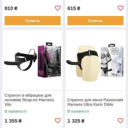
810
615
₴
₴
Купити
Купити
Страпон із вібрацією для
чоловіків Strap-on Harness
Страпон для жінок Passionate
Vito
Harness Ultra Karin Dildo
В наявності
В наявності
1 355
1 325
₴
₴