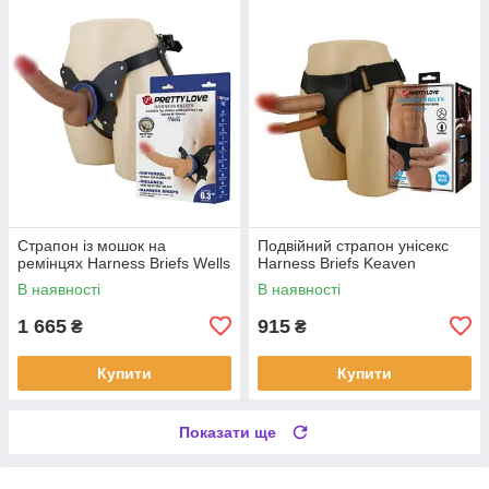
Страпон із мошок на
Подвійний страпон унісекс
ремінцях Harness Briefs Wells
Harness Briefs Keaven
В наявності
В наявності
1 665
915
₴
₴
Купити
Купити
Показати ще