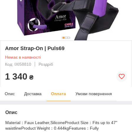
Amor Strap-On | Puls69
Немає в наявності
Код: IXI58810
Роздріб
1 340
₴
Опис
Доставка
Оплата
Умови повернення
Опис
Material：Faux Leather,SiliconeProduct Size：Fits up to 47"
waistlineProduct Weight：0.444kgFeatures： Fully