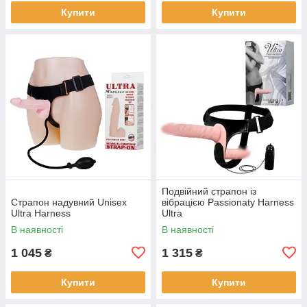
Купити
Купити
Подвійний страпон із
Страпон надувний Unisex
вібрацією Passionatу Harness
Ultra Harness
Ultra
В наявності
В наявності
1 045
1 315
₴
₴
Купити
Купити