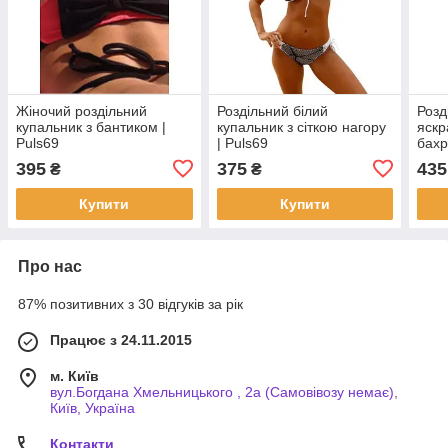
Жіночий роздільний
Роздільний білий
Розд
купальник з бантиком |
купальник з сіткою нагору
яскр
Puls69
| Puls69
бахр
395
375
435
₴
₴
Купити
Купити
Про нас
87% позитивних з 30 відгуків за рік
Працює з 24.11.2015
м. Київ
вул.Богдана Хмельницького , 2а (Самовівозу немає),
Київ, Україна
Контакти