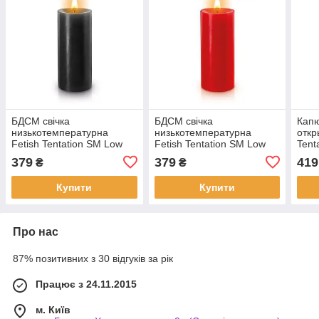
БДСМ свічка
БДСМ свічка
Кап
низькотемпературна
низькотемпературна
откр
Fetish Tentation SM Low
Fetish Tentation SM Low
Tent
Temperature Candle Black |
Temperature Candle Red |
Hood
379
379
419
₴
₴
Puls69
Puls69
Купити
Купити
Про нас
87% позитивних з 30 відгуків за рік
Працює з 24.11.2015
м. Київ