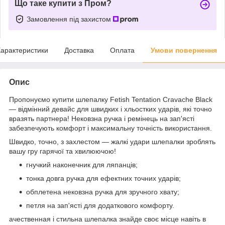
Що таке купити з Пром?
Замовлення під захистом
арактеристики
Доставка
Оплата
Умови повернення
Опис
Пропонуємо купити шлепалку Fetish Tentation Cravache Black
— відмінний девайс для швидких і хльостких ударів, які точно
вразять партнера! Нековзна ручка і ремінець на зап'ясті
забезпечують комфорт і максимальну точність використання.
Швидко, точно, з захлестом — жалкі удари шлепалки зроблять
вашу гру гарячої та хвилюючою!
гнучкий наконечник для ляпанців;
тонка довга ручка для ефектних точних ударів;
обплетена нековзна ручка для зручного хвату;
петля на зап'ясті для додаткового комфорту.
ачественная і стильна шлепалка знайде своє місце навіть в