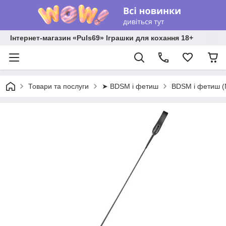
Інтернет-магазин «Puls69» Іграшки для кохання 18+
Товари та послуги
➤ BDSM і фетиш
BDSM і фетиш 