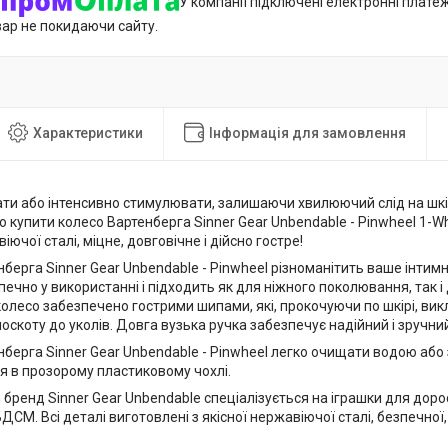
У компанії підключені електронні плате
вар не покидаючи сайту.
Характеристики
Інформація для замовлення
ати або інтенсивно стимулювати, залишаючи хвилюючий слід на шкі
купити колесо Вартенберга Sinner Gear Unbendable - Pinwheel 1-Wh
іючої сталі, міцне, довговічне і дійсно гостре!
берга Sinner Gear Unbendable - Pinwheel різноманітить ваше інтимн
зпечно у використанні і підходить як для ніжного поколювання, так 
колесо забезпечено гострими шипами, які, прокочуючи по шкірі, в
 лоскоту до уколів. Довга вузька ручка забезпечує надійний і зручн
берга Sinner Gear Unbendable - Pinwheel легко очищати водою або
я в прозорому пластиковому чохлі.
бренд Sinner Gear Unbendable спеціалізується на іграшки для дор
ДСМ. Всі деталі виготовлені з якісної нержавіючої сталі, безпечної