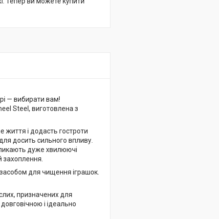
жі. Тепер ви можете купити
рі — вибирати вам!
eel Steel, виготовлена з
е життя і додасть гостроти
і для досить сильного впливу.
икликають дуже хвилюючі
ий захоплення.
 засобом для чищення іграшок.
ослих, призначених для
, довговічною і ідеально