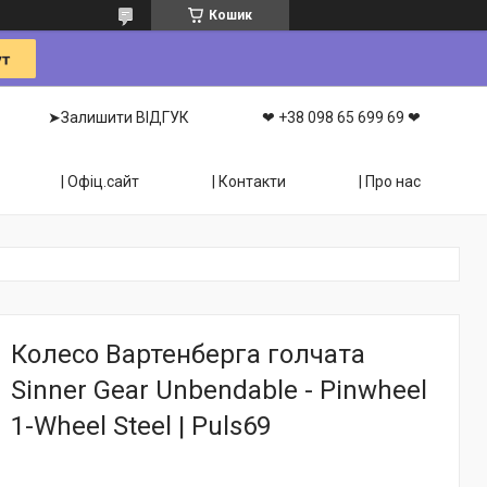
Кошик
➤Залишити ВІДГУК
❤ +38 098 65 699 69 ❤
| Офіц.сайт
| Контакти
| Про нас
Колесо Вартенберга голчата
Sinner Gear Unbendable - Pinwheel
1-Wheel Steel | Puls69