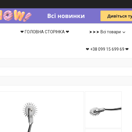
❤ ГОЛОВНА СТОРІНКА ❤
➤➤➤ Всі товари
❤ +38 099 15 699 69 ❤