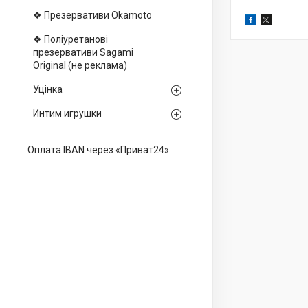
❖ Презервативи Okamoto
❖ Поліуретанові
презервативи Sagami
Оriginal (не реклама)
Уцінка
Интим игрушки
Оплата IBAN через «Приват24»