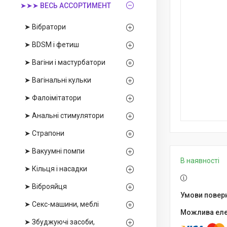
➤➤➤ ВЕСЬ АССОРТИМЕНТ
➤ Вібратори
➤ BDSM і фетиш
➤ Вагіни і мастурбатори
➤ Вагінальні кульки
➤ Фалоімітатори
➤ Анальні стимулятори
➤ Страпони
➤ Вакуумні помпи
В наявності
➤ Кільця і насадки
➤ Віброяйця
➤ Секс-машини, меблі
➤ Збуджуючі засоби,