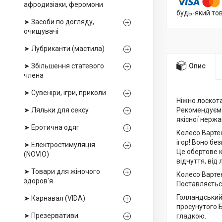
афродизіаки, феромони
будь-який то
➤ Засоби по догляду,
очищувачі
➤ Лубриканти (мастила)
➤ Збільшення статевого
Опис
члена
➤ Сувеніри, ігри, приколи
Ніжно лоскот
➤ Ляльки для сексу
Рекомендуємо 
якісної нержав
➤ Еротична одяг
Колесо Вартен
ігор! Воно бе
➤ Електростимуляція
Це обертове 
(NOVIO)
відчуття, від
➤ Товари для жіночого
Колесо Вартен
здоров'я
Поставляєтьс
Голландський 
➤ Карнавал (VIDA)
просунутого Б
➤ Презервативи
гладкою.