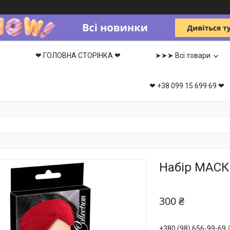
❤ ГОЛОВНА СТОРІНКА ❤
➤➤➤ Всі товари
❤ +38 099 15 699 69 ❤
Набір МАСК
300 ₴
+380 (98) 656-99-69