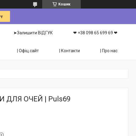
Кошик
➤Залишити ВІДГУК
❤ +38 098 65 699 69 ❤
| Офіц.сайт
| Контакти
| Про нас
И ДЛЯ ОЧЕЙ | Puls69