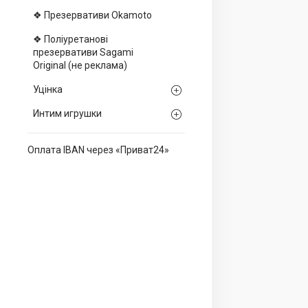
❖ Презервативи Okamoto
❖ Поліуретанові
презервативи Sagami
Оriginal (не реклама)
Уцінка
Интим игрушки
Оплата IBAN через «Приват24»