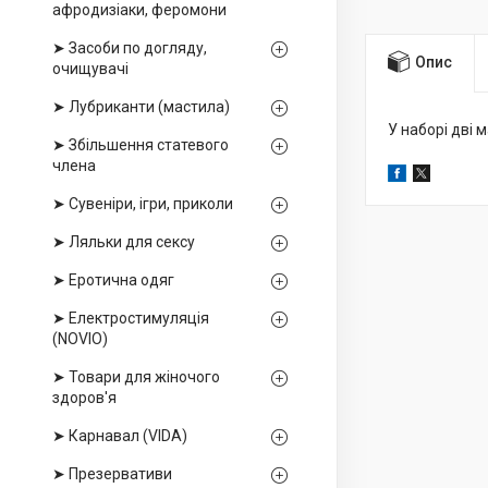
афродизіаки, феромони
➤ Засоби по догляду,
Опис
очищувачі
➤ Лубриканти (мастила)
У наборі дві 
➤ Збільшення статевого
члена
➤ Сувеніри, ігри, приколи
➤ Ляльки для сексу
➤ Еротична одяг
➤ Електростимуляція
(NOVIO)
➤ Товари для жіночого
здоров'я
➤ Карнавал (VIDA)
➤ Презервативи