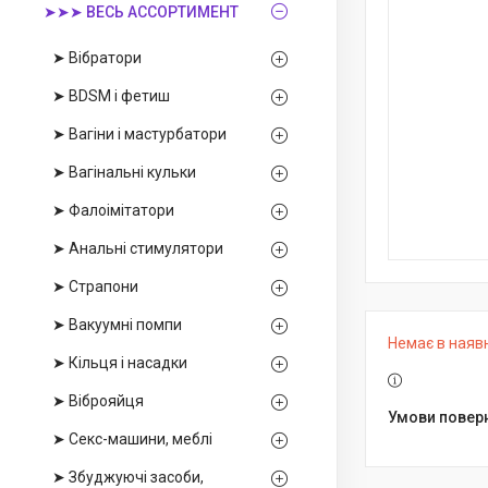
➤➤➤ ВЕСЬ АССОРТИМЕНТ
➤ Вібратори
➤ BDSM і фетиш
➤ Вагіни і мастурбатори
➤ Вагінальні кульки
➤ Фалоімітатори
➤ Анальні стимулятори
➤ Страпони
➤ Вакуумні помпи
Немає в наяв
➤ Кільця і насадки
➤ Віброяйця
➤ Секс-машини, меблі
➤ Збуджуючі засоби,