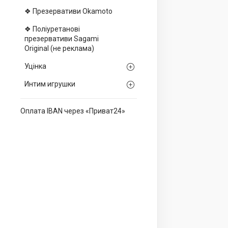
❖ Презервативи Okamoto
❖ Поліуретанові
презервативи Sagami
Оriginal (не реклама)
Уцінка
Интим игрушки
Оплата IBAN через «Приват24»