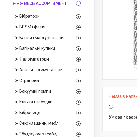
➤➤➤ ВЕСЬ АССОРТИМЕНТ
➤ Вібратори
➤ BDSM і фетиш
➤ Вагіни і мастурбатори
➤ Вагінальні кульки
➤ Фалоімітатори
➤ Анальні стимулятори
➤ Страпони
➤ Вакуумні помпи
Немає в наяв
➤ Кільця і насадки
➤ Віброяйця
➤ Секс-машини, меблі
➤ Збуджуючі засоби,