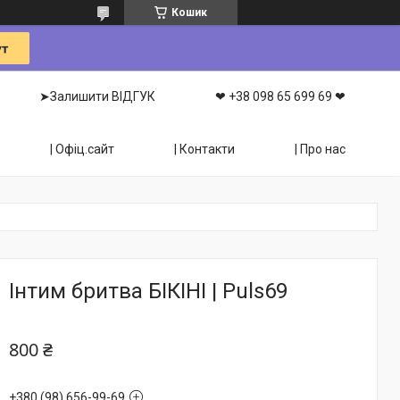
Кошик
➤Залишити ВІДГУК
❤ +38 098 65 699 69 ❤
| Офіц.сайт
| Контакти
| Про нас
Інтим бритва БІКІНІ | Puls69
800 ₴
+380 (98) 656-99-69