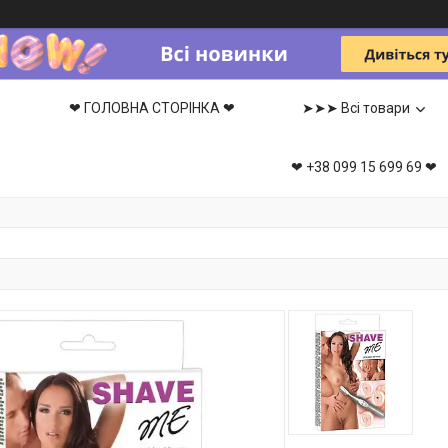
❤ ГОЛОВНА СТОРІНКА ❤
➤➤➤ Всі товари
❤ +38 099 15 699 69 ❤