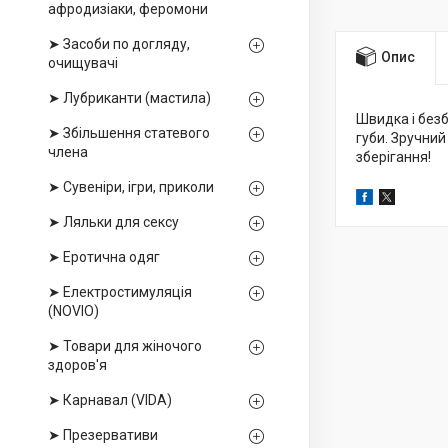
афродизіаки, феромони
➤ Засоби по догляду,
Опис
очищувачі
➤ Лубриканти (мастила)
Швидка і безб
➤ Збільшення статевого
губи. Зручний
члена
зберігання!
➤ Сувеніри, ігри, приколи
➤ Ляльки для сексу
➤ Еротична одяг
➤ Електростимуляція
(NOVIO)
➤ Товари для жіночого
здоров'я
➤ Карнавал (VIDA)
➤ Презервативи