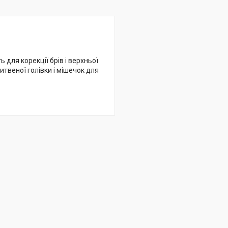
ь для корекції брів і верхньої
итвеної голівки і мішечок для