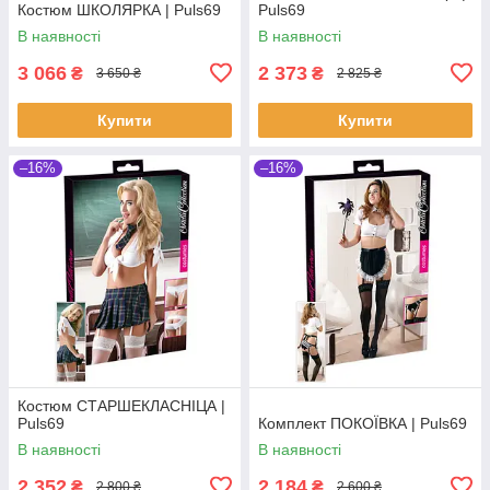
Костюм ШКОЛЯРКА | Puls69
Puls69
В наявності
В наявності
3 066
2 373
₴
₴
3 650 ₴
2 825 ₴
Купити
Купити
–16%
–16%
Костюм СТАРШЕКЛАСНІЦА |
Puls69
Комплект ПОКОЇВКА | Puls69
В наявності
В наявності
2 352
2 184
₴
₴
2 800 ₴
2 600 ₴