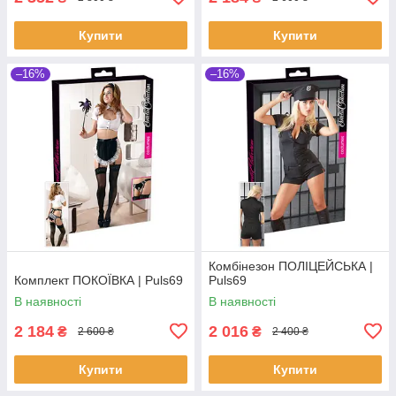
Купити
Купити
–16%
–16%
Комбінезон ПОЛІЦЕЙСЬКА |
Комплект ПОКОЇВКА | Puls69
Puls69
В наявності
В наявності
2 184
2 016
₴
₴
2 600 ₴
2 400 ₴
Купити
Купити