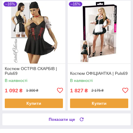
–16%
–16%
Костюм ОСТРІВ СКАРБІВ |
Puls69
Костюм ОФІЦІАНТКА | Puls69
В наявності
В наявності
1 092
1 827
₴
₴
1 300 ₴
2 175 ₴
Купити
Купити
Показати ще