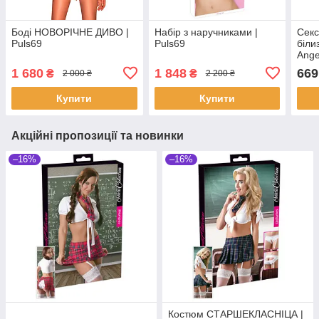
Боді НОВОРІЧНЕ ДИВО |
Набір з наручниками |
Секс
Puls69
Puls69
біли
Ange
біли
1 680
1 848
669
₴
₴
2 000 ₴
2 200 ₴
Купити
Купити
Акційні пропозиції та новинки
–16%
–16%
Костюм СТАРШЕКЛАСНІЦА |