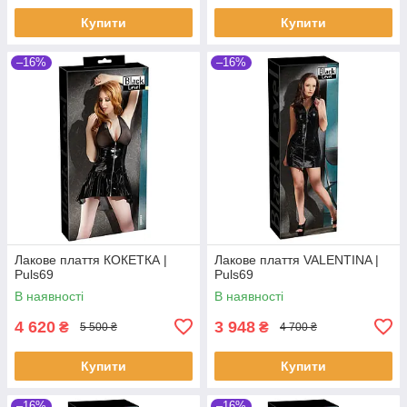
Купити
Купити
–16%
–16%
Лакове плаття КОКЕТКА |
Лакове плаття VALENTINA |
Puls69
Puls69
В наявності
В наявності
4 620
3 948
₴
₴
5 500 ₴
4 700 ₴
Купити
Купити
–16%
–16%