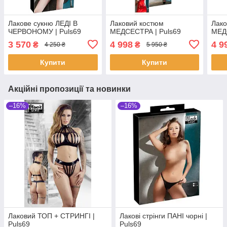
Лакове сукню ЛЕДІ В
Лаковий костюм
Лако
ЧЕРВОНОМУ | Puls69
МЕДСЕСТРА | Puls69
МЕД
3 570
4 998
4 9
₴
₴
4 250 ₴
5 950 ₴
Купити
Купити
Акційні пропозиції та новинки
–16%
–16%
Лаковий ТОП + СТРИНГІ |
Лакові стрінги ПАНІ чорні |
Puls69
Puls69