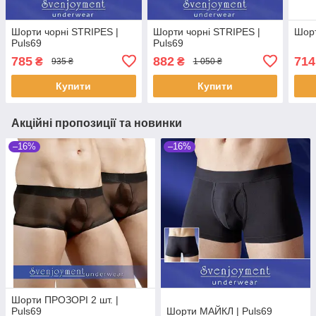
Шорти чорні STRIPES |
Шорти чорні STRIPES |
Шорт
Puls69
Puls69
785
882
714
₴
₴
935 ₴
1 050 ₴
Купити
Купити
Акційні пропозиції та новинки
–16%
–16%
Шорти ПРОЗОРІ 2 шт. |
Puls69
Шорти МАЙКЛ | Puls69