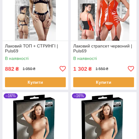
Лаковий ТОП + СТРИНГІ |
Лаковий страпсет червоний |
Puls69
Puls69
В наявності
В наявності
882
1 302
₴
₴
1 050 ₴
1 550 ₴
Купити
Купити
–16%
–16%