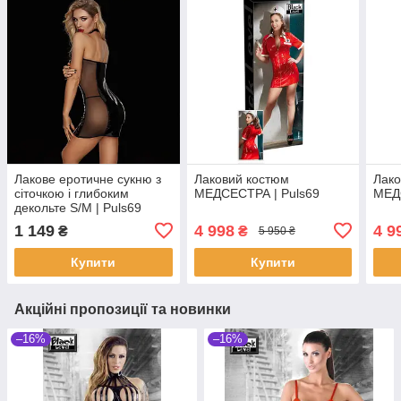
Лакове еротичне сукню з
Лаковий костюм
Лако
сіточкою і глибоким
МЕДСЕСТРА | Puls69
МЕД
декольте S/M | Puls69
1 149
4 998
4 9
₴
₴
5 950 ₴
Купити
Купити
Акційні пропозиції та новинки
–16%
–16%