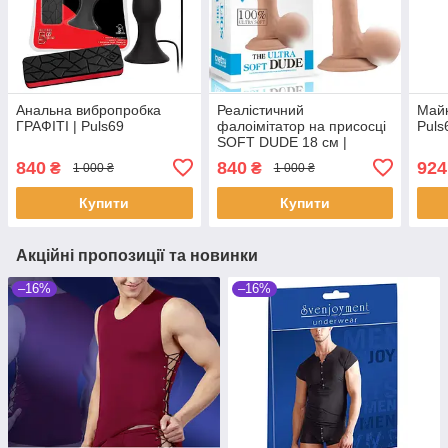
Анальна вибропробка
Реалістичний
Майк
ГРАФІТІ | Puls69
фалоімітатор на присосці
Puls
SOFT DUDE 18 см |
Puls69
840
840
924
₴
₴
1 000 ₴
1 000 ₴
Купити
Купити
Акційні пропозиції та новинки
–16%
–16%