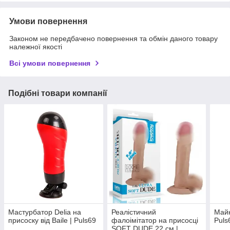
Умови повернення
Законом не передбачено повернення та обмін даного товару
належної якості
Всі умови повернення
Подібні товари компанії
Мастурбатор Delia на
Реалістичний
Майк
присоску від Baile | Puls69
фалоімітатор на присосці
Puls
SOFT DUDE 22 см |