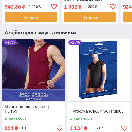
Puls69
940,80
1 092
924
₴
₴
1 120 ₴
1 300 ₴
Купити
Купити
Акційні пропозиції та новинки
–16%
–16%
Майка Бордо чоловік. |
Puls69
Футболка КЛАСИКА | Puls69
В наявності
В наявності
924
1 134
₴
₴
1 100 ₴
1 350 ₴