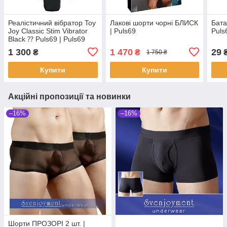
Реалістичний вібратор Toy
Лакові шорти чорні БЛИСК
Бата
Joy Classic Stim Vibrator
| Puls69
Puls
Black ⁇ Puls69 | Puls69
1 300
1 470
29
₴
₴
1 750 ₴
Купити
Купити
Акційні пропозиції та новинки
–16%
–16%
Шорти ПРОЗОРІ 2 шт. |