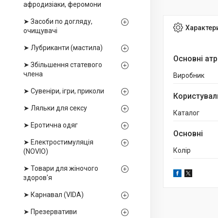
афродизіаки, феромони
➤ Засоби по догляду,
Характер
очищувачі
➤ Лубриканти (мастила)
Основні ат
➤ Збільшення статевого
члена
Виробник
➤ Сувеніри, ігри, приколи
Користувал
➤ Ляльки для сексу
Каталог
➤ Еротична одяг
Основні
➤ Електростимуляція
Колір
(NOVIO)
➤ Товари для жіночого
здоров'я
➤ Карнавал (VIDA)
➤ Презервативи