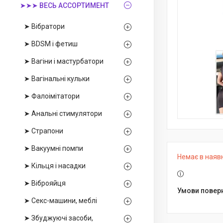
➤➤➤ ВЕСЬ АССОРТИМЕНТ
➤ Вібратори
➤ BDSM і фетиш
➤ Вагіни і мастурбатори
➤ Вагінальні кульки
➤ Фалоімітатори
➤ Анальні стимулятори
➤ Страпони
➤ Вакуумні помпи
Немає в наяв
➤ Кільця і насадки
➤ Віброяйця
➤ Секс-машини, меблі
➤ Збуджуючі засоби,