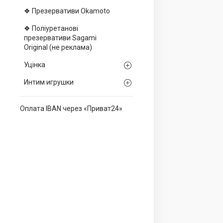
❖ Презервативи Okamoto
❖ Поліуретанові
презервативи Sagami
Оriginal (не реклама)
Уцінка
Интим игрушки
Оплата IBAN через «Приват24»