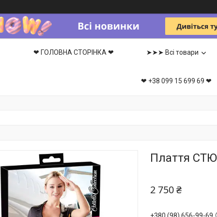
❤ ГОЛОВНА СТОРІНКА ❤
➤➤➤ Всі товари
❤ +38 099 15 699 69 ❤
Плаття СТЮ
2 750 ₴
+380 (98) 656-99-69