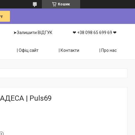
Кошик
➤Залишити ВІДГУК
❤ +38 098 65 699 69 ❤
| Офіц.сайт
| Контакти
| Про нас
АДЕСА | Puls69