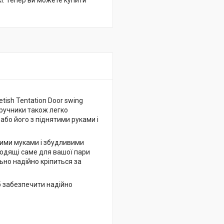
жі. Тепер ви можете купити
tish Tentation Door swing
ручники також легко
або його з піднятими руками і
дкими муками і збудливими
ходящі саме для вашої пари
ьно надійно кріпиться за
іб забезпечити надійно