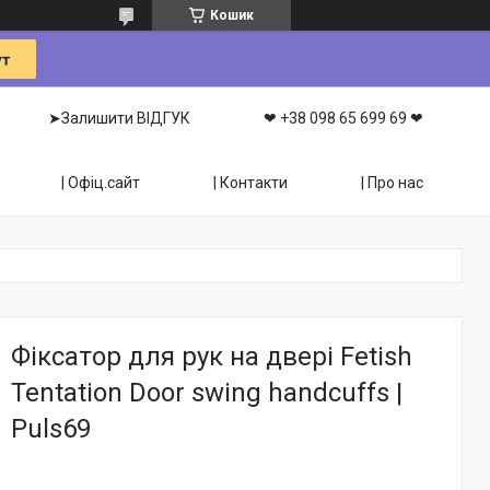
Кошик
➤Залишити ВІДГУК
❤ +38 098 65 699 69 ❤
| Офіц.сайт
| Контакти
| Про нас
Фіксатор для рук на двері Fetish
Tentation Door swing handcuffs |
Puls69