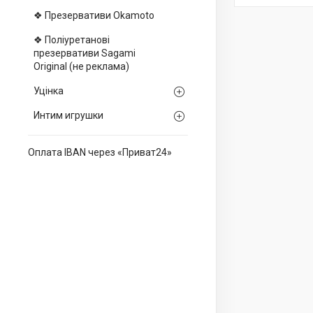
❖ Презервативи Okamoto
❖ Поліуретанові
презервативи Sagami
Оriginal (не реклама)
Уцінка
Интим игрушки
Оплата IBAN через «Приват24»