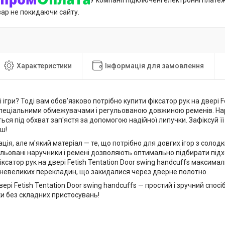
У компанії підключені електронні плате
вар не покидаючи сайту.
Характеристики
Інформація для замовлення
 ігри? Тоді вам обов'язково потрібно купити фіксатор рук на двері Fe
 спеціальними обмежувачами і регульованою довжиною ременів. На
ся під обхват зап'ястя за допомогою надійної липучки. Зафіксуй її 
ш!
ція, але м'який матеріал — те, що потрібно для довгих ігор з соло
ульовані наручники і ремені дозволяють оптимально підбирати під
ксатор рук на двері Fetish Tentation Door swing handcuffs максимал
 невеликих перекладин, що закидалися через дверне полотно.
вері Fetish Tentation Door swing handcuffs — простий і зручний спос
ки без складних пристосувань!