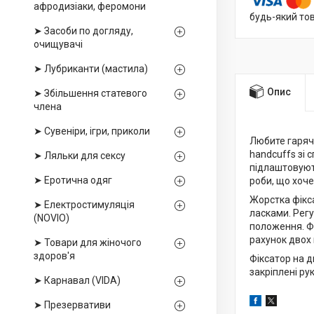
афродизіаки, феромони
будь-який то
➤ Засоби по догляду,
очищувачі
➤ Лубриканти (мастила)
Опис
➤ Збільшення статевого
члена
➤ Сувеніри, ігри, приколи
Любите гарячі
handcuffs зі
➤ Ляльки для сексу
підлаштовують
➤ Еротична одяг
роби, що хоче
Жорстка фікса
➤ Електростимуляція
ласками. Рег
(NOVIO)
положення. Фі
рахунок двох
➤ Товари для жіночого
здоров'я
Фіксатор на д
закріплені ру
➤ Карнавал (VIDA)
➤ Презервативи