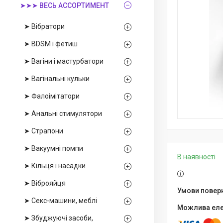
➤➤➤ ВЕСЬ АССОРТИМЕНТ
➤ Вібратори
➤ BDSM і фетиш
➤ Вагіни і мастурбатори
➤ Вагінальні кульки
➤ Фалоімітатори
➤ Анальні стимулятори
➤ Страпони
➤ Вакуумні помпи
В наявності
➤ Кільця і насадки
➤ Віброяйця
➤ Секс-машини, меблі
➤ Збуджуючі засоби,