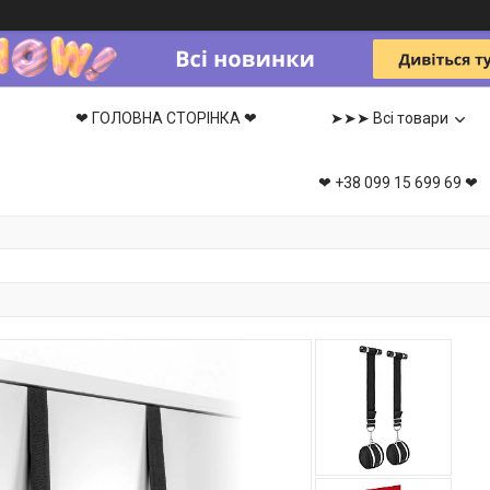
❤ ГОЛОВНА СТОРІНКА ❤
➤➤➤ Всі товари
❤ +38 099 15 699 69 ❤