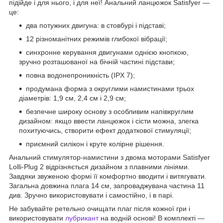
підійде і для нього, і для неї! Анальний ланцюжок Satisfyer —
це:
два потужних двигуна: в стовбурі і підставі;
12 різноманітних режимів глибокої вібрації;
синхронне керування двигунами однією кнопкою,
зручно розташованої на бічній частині підстави;
повна водонепроникність (IPX 7);
продумана форма з округлими намистинами трьох
діаметрів: 1,9 см, 2,4 см і 2,9 см;
безпечне широку основу з особливим напівкруглим
дизайном: якщо ввести ланцюжок і сісти можна, злегка
похитуючись, створити ефект додаткової стимуляції;
приємний силікон і круте колірне рішення.
Анальний стимулятор-намистини з двома моторами Satisfyer
Lolli-Plug 2 відрізняється дизайном з плавними лініями.
Завдяки звуженою формі її комфортно вводити і витягувати.
Загальна довжина плага 14 см, запроваджувана частина 11
див. Зручно використовувати і самостійно, і в парі.
Не забувайте ретельно очищати плаг після кожної гри і
використовувати
лубрикант
на водній основі! В комплекті —