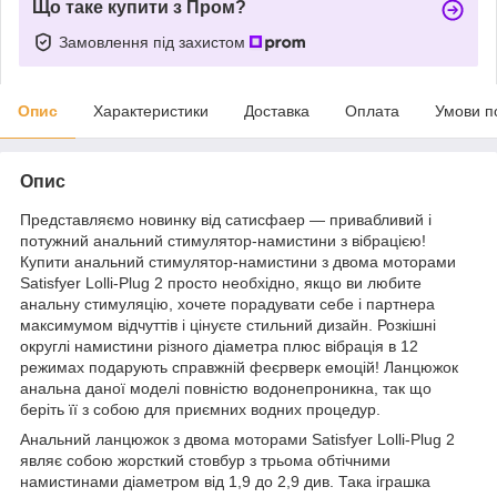
Що таке купити з Пром?
Замовлення під захистом
Опис
Характеристики
Доставка
Оплата
Умови п
Опис
Представляємо новинку від сатисфаер — привабливий і
потужний анальний стимулятор-намистини з вібрацією!
Купити анальний стимулятор-намистини з двома моторами
Satisfyer Lolli-Plug 2 просто необхідно, якщо ви любите
анальну стимуляцію, хочете порадувати себе і партнера
максимумом відчуттів і цінуєте стильний дизайн. Розкішні
округлі намистини різного діаметра плюс вібрація в 12
режимах подарують справжній феєрверк емоцій! Ланцюжок
анальна даної моделі повністю водонепроникна, так що
беріть її з собою для приємних водних процедур.
Анальний ланцюжок з двома моторами Satisfyer Lolli-Plug 2
являє собою жорсткий стовбур з трьома обтічними
намистинами діаметром від 1,9 до 2,9 див. Така іграшка