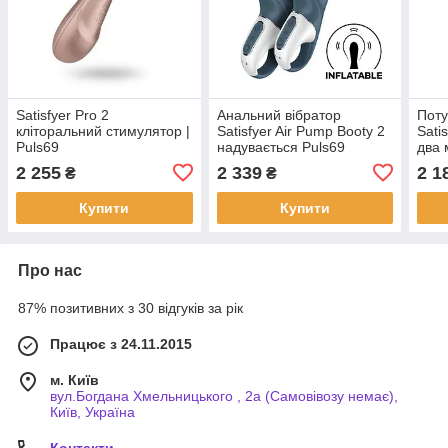
Satisfyer Pro 2
Анальний вібратор
Поту
кліторальний стимулятор |
Satisfyer Air Pump Booty 2
Sati
Puls69
надувається Puls69
два 
| Pu
2 255
2 339
2 1
₴
₴
Купити
Купити
Про нас
87% позитивних з 30 відгуків за рік
Працює з 24.11.2015
м. Київ
вул.Богдана Хмельницького , 2а (Самовівозу немає),
Київ, Україна
Контакти