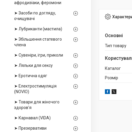
афродизіаки, феромони
➤ Засоби по догляду,
Характер
очищувачі
➤ Лубриканти (мастила)
Основні
➤ Збільшення статевого
члена
Тип товару
➤ Сувеніри, ігри, приколи
Користувал
➤ Ляльки для сексу
Каталог
➤ Еротична одяг
Розмір
➤ Електростимуляція
(NOVIO)
➤ Товари для жіночого
здоров'я
➤ Карнавал (VIDA)
➤ Презервативи