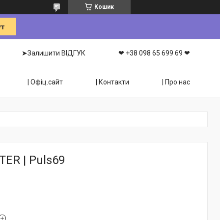
Кошик
➤Залишити ВІДГУК
❤ +38 098 65 699 69 ❤
| Офіц.сайт
| Контакти
| Про нас
ER | Puls69