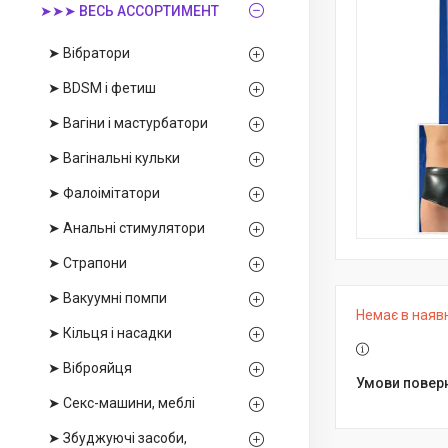
➤➤➤ ВЕСЬ АССОРТИМЕНТ
➤ Вібратори
➤ BDSM і фетиш
➤ Вагіни і мастурбатори
➤ Вагінальні кульки
➤ Фалоімітатори
➤ Анальні стимулятори
➤ Страпони
➤ Вакуумні помпи
Немає в наяв
➤ Кільця і насадки
➤ Віброяйця
➤ Секс-машини, меблі
➤ Збуджуючі засоби,