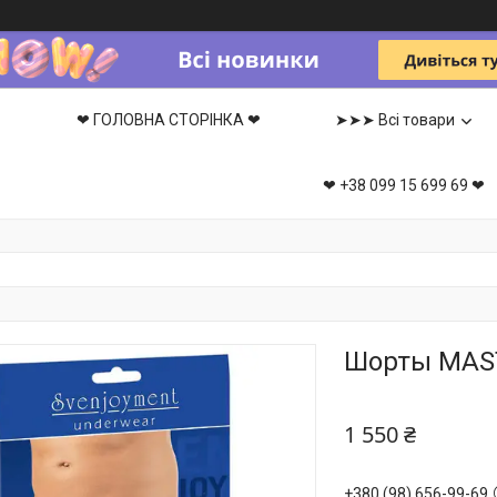
❤ ГОЛОВНА СТОРІНКА ❤
➤➤➤ Всі товари
❤ +38 099 15 699 69 ❤
Шорты MAST
1 550 ₴
+380 (98) 656-99-69