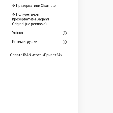
❖ Презервативи Okamoto
❖ Поліуретанові
презервативи Sagami
Оriginal (не реклама)
Уцінка
Интим игрушки
Оплата IBAN через «Приват24»