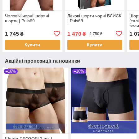
Чоловічі чорні шкіряні
Лакові шорти чорні БЛИСК
Шорт
шорти | Puls69
| Puls69
(тал
вели
1 745
1 470
1 0
₴
₴
1 750 ₴
Купити
Купити
Акційні пропозиції та новинки
–16%
–16%
Шорти ПРОЗОРІ 2 шт. |