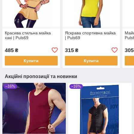
Красива стильна майка
Яскрава спортивна майка
Майк
хакі | Puls69
| Puls69
Puls
485
315
305
₴
₴
Купити
Купити
Акційні пропозиції та новинки
–16%
–16%