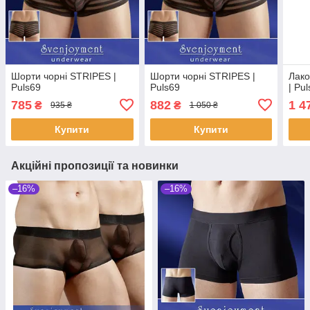
Шорти чорні STRIPES |
Шорти чорні STRIPES |
Лако
Puls69
Puls69
| Pu
785
882
1 4
₴
₴
935 ₴
1 050 ₴
Купити
Купити
Акційні пропозиції та новинки
–16%
–16%