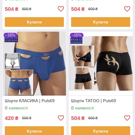
504
504
₴
₴
600 ₴
600 ₴
Купити
Купити
–16%
–16%
Шорти КЛАСИКА | Puls69
Шорти TATOO | Puls69
В наявності
В наявності
420
504
₴
₴
500 ₴
600 ₴
Купити
Купити