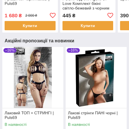
Puls69
Love Комплект бікіні
світло-бежевий з чорним
мереживом | Puls69
1 680
445
390
₴
₴
2 000 ₴
Купити
Купити
Акційні пропозиції та новинки
–16%
–16%
Лаковий ТОП + СТРИНГІ |
Лакові стрінги ПАНІ чорні |
Puls69
Puls69
В наявності
В наявності