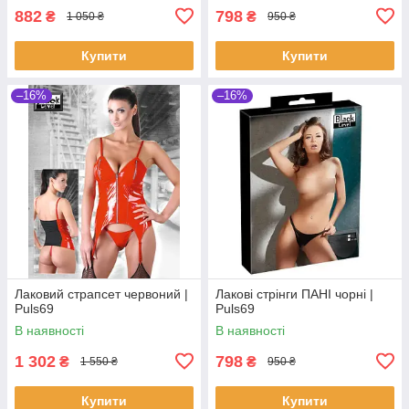
882
798
₴
₴
1 050 ₴
950 ₴
Купити
Купити
–16%
–16%
Лаковий страпсет червоний |
Лакові стрінги ПАНІ чорні |
Puls69
Puls69
В наявності
В наявності
1 302
798
₴
₴
1 550 ₴
950 ₴
Купити
Купити