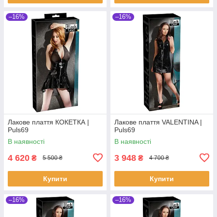
–16%
–16%
Лакове плаття КОКЕТКА |
Лакове плаття VALENTINA |
Puls69
Puls69
В наявності
В наявності
4 620
3 948
₴
₴
5 500 ₴
4 700 ₴
Купити
Купити
–16%
–16%