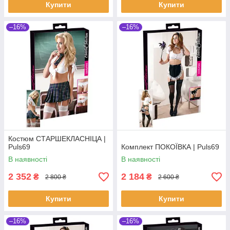
Купити
Купити
–16%
–16%
Костюм СТАРШЕКЛАСНІЦА |
Puls69
Комплект ПОКОЇВКА | Puls69
В наявності
В наявності
2 352
2 184
₴
₴
2 800 ₴
2 600 ₴
Купити
Купити
–16%
–16%