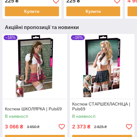
225
225
4 9
₴
₴
Купити
Купити
Акційні пропозиції та новинки
–16%
–16%
Костюм СТАРШЕКЛАСНІЦА |
Костюм ШКОЛЯРКА | Puls69
Puls69
В наявності
В наявності
3 066
2 373
₴
₴
3 650 ₴
2 825 ₴