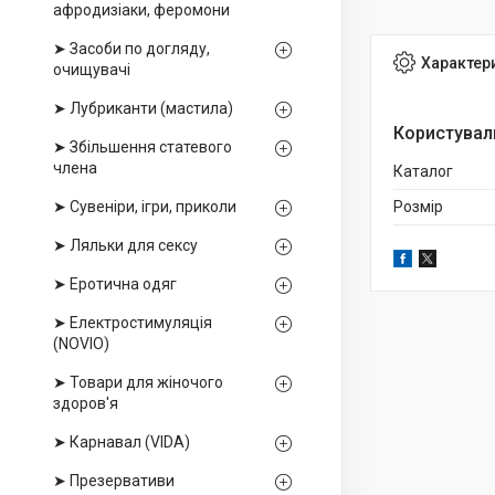
афродизіаки, феромони
➤ Засоби по догляду,
Характер
очищувачі
➤ Лубриканти (мастила)
Користувал
➤ Збільшення статевого
члена
Каталог
➤ Сувеніри, ігри, приколи
Розмір
➤ Ляльки для сексу
➤ Еротична одяг
➤ Електростимуляція
(NOVIO)
➤ Товари для жіночого
здоров'я
➤ Карнавал (VIDA)
➤ Презервативи