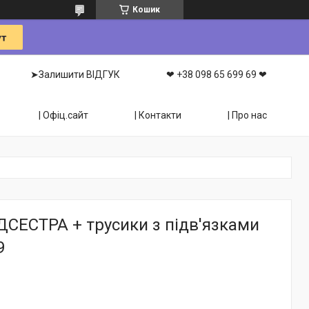
Кошик
➤Залишити ВІДГУК
❤ +38 098 65 699 69 ❤
| Офіц.сайт
| Контакти
| Про нас
СЕСТРА + трусики з підв'язками
9