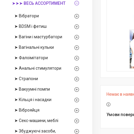
➤➤➤ ВЕСЬ АССОРТИМЕНТ
➤ Вібратори
➤ BDSM і фетиш
➤ Вагіни і мастурбатори
➤ Вагінальні кульки
➤ Фалоімітатори
➤ Анальні стимулятори
➤ Страпони
➤ Вакуумні помпи
Немає в наяв
➤ Кільця і насадки
➤ Віброяйця
➤ Секс-машини, меблі
➤ Збуджуючі засоби,