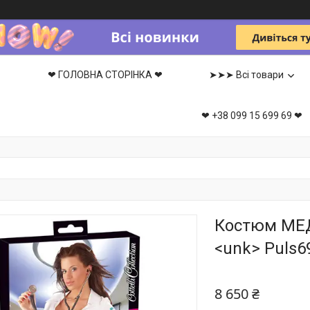
❤ ГОЛОВНА СТОРІНКА ❤
➤➤➤ Всі товари
❤ +38 099 15 699 69 ❤
Костюм МЕД
<unk> Puls6
8 650 ₴