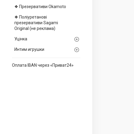
❖ Презервативи Okamoto
❖ Поліуретанові
презервативи Sagami
Оriginal (не реклама)
Уцінка
Интим игрушки
Оплата IBAN через «Приват24»