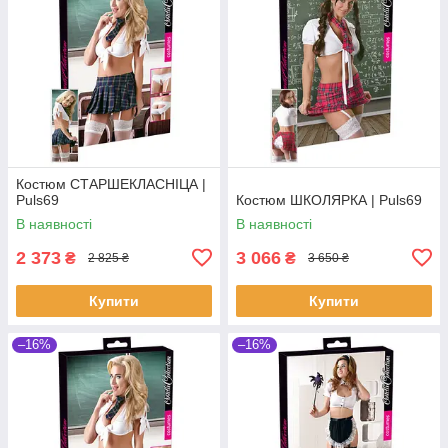
Костюм СТАРШЕКЛАСНІЦА |
Puls69
Костюм ШКОЛЯРКА | Puls69
В наявності
В наявності
2 373
3 066
₴
₴
2 825 ₴
3 650 ₴
Купити
Купити
–16%
–16%