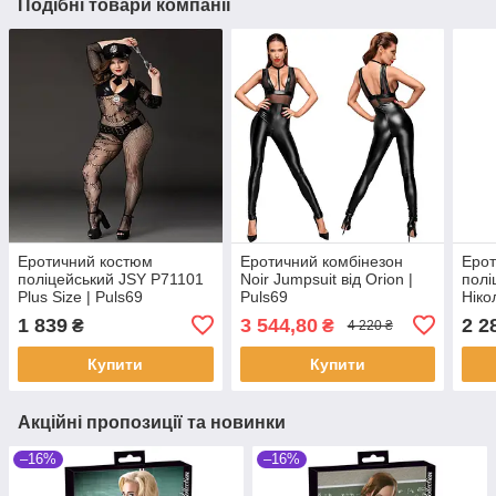
Подібні товари компанії
Еротичний костюм
Еротичний комбінезон
Ерот
поліцейський JSY P71101
Noir Jumpsuit від Orion |
полі
Plus Size | Puls69
Puls69
Ніко
1 839
3 544,80
2 2
₴
₴
4 220 ₴
Купити
Купити
Акційні пропозиції та новинки
–16%
–16%