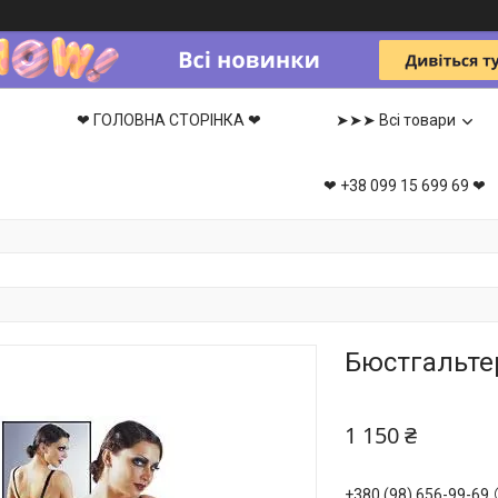
❤ ГОЛОВНА СТОРІНКА ❤
➤➤➤ Всі товари
❤ +38 099 15 699 69 ❤
Бюстгальтер
1 150 ₴
+380 (98) 656-99-69