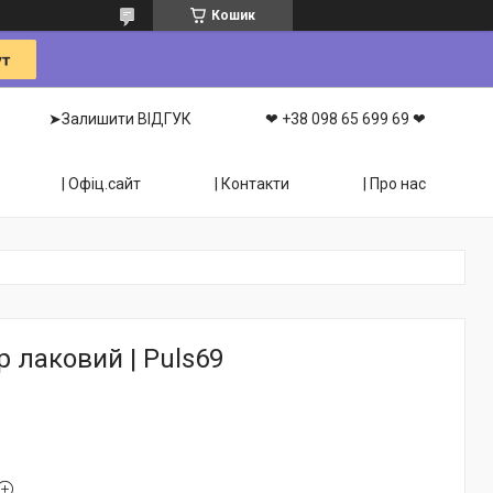
Кошик
➤Залишити ВІДГУК
❤ +38 098 65 699 69 ❤
| Офіц.сайт
| Контакти
| Про нас
 лаковий | Puls69