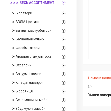
➤➤➤ ВЕСЬ АССОРТИМЕНТ
➤ Вібратори
➤ BDSM і фетиш
➤ Вагіни і мастурбатори
➤ Вагінальні кульки
➤ Фалоімітатори
➤ Анальні стимулятори
➤ Страпони
➤ Вакуумні помпи
Немає в наяв
➤ Кільця і насадки
➤ Віброяйця
➤ Секс-машини, меблі
➤ Збуджуючі засоби,