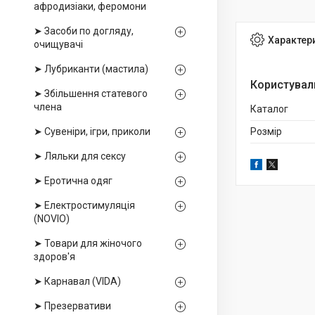
афродизіаки, феромони
➤ Засоби по догляду,
Характер
очищувачі
➤ Лубриканти (мастила)
Користувал
➤ Збільшення статевого
члена
Каталог
➤ Сувеніри, ігри, приколи
Розмір
➤ Ляльки для сексу
➤ Еротична одяг
➤ Електростимуляція
(NOVIO)
➤ Товари для жіночого
здоров'я
➤ Карнавал (VIDA)
➤ Презервативи