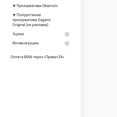
❖ Презервативи Okamoto
❖ Поліуретанові
презервативи Sagami
Оriginal (не реклама)
Уцінка
Интим игрушки
Оплата IBAN через «Приват24»