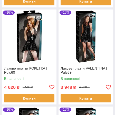
Купити
Купити
–16%
–16%
Лакове плаття КОКЕТКА |
Лакове плаття VALENTINA |
Puls69
Puls69
В наявності
В наявності
4 620
3 948
₴
₴
5 500 ₴
4 700 ₴
Купити
Купити
–16%
–16%