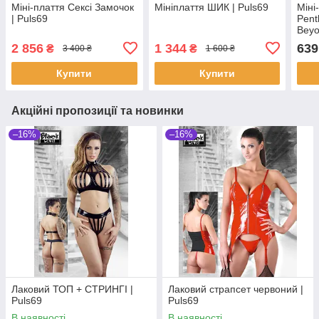
Міні-плаття Сексі Замочок
Мініплаття ШИК | Puls69
Міні
| Puls69
Pent
Beyo
2 856
1 344
639
₴
₴
3 400 ₴
1 600 ₴
Купити
Купити
Акційні пропозиції та новинки
–16%
–16%
Лаковий ТОП + СТРИНГІ |
Лаковий страпсет червоний |
Puls69
Puls69
В наявності
В наявності