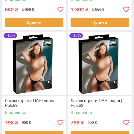
882
1 302
₴
₴
1 050 ₴
1 550 ₴
Купити
Купити
–16%
–16%
Лакові стрінги ПАНІ чорні |
Лакові стрінги ПАНІ чорні |
Puls69
Puls69
В наявності
В наявності
798
798
₴
₴
950 ₴
950 ₴