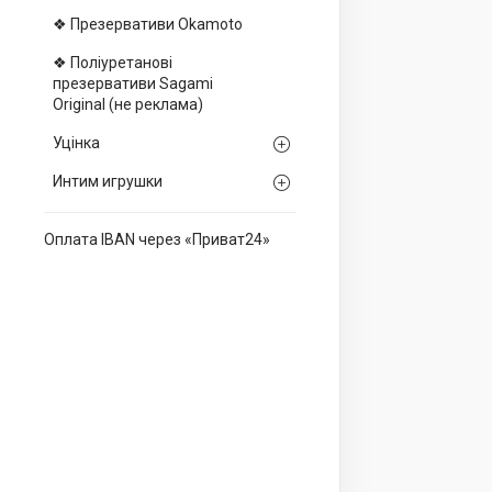
❖ Презервативи Okamoto
❖ Поліуретанові
презервативи Sagami
Оriginal (не реклама)
Уцінка
Интим игрушки
Оплата IBAN через «Приват24»