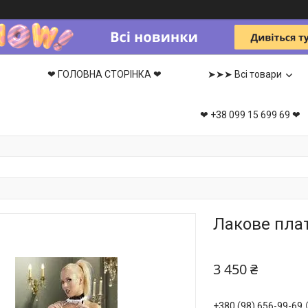
❤ ГОЛОВНА СТОРІНКА ❤
➤➤➤ Всі товари
❤ +38 099 15 699 69 ❤
Лакове плат
3 450 ₴
+380 (98) 656-99-69