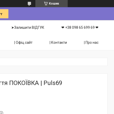
Кошик
➤Залишити ВІДГУК
❤ +38 098 65 699 69 ❤
| Офіц.сайт
| Контакти
| Про нас
тя ПОКОЇВКА | Puls69