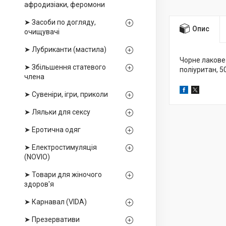
афродизіаки, феромони
➤ Засоби по догляду,
Опис
очищувачі
➤ Лубриканти (мастила)
Чорне лакове
➤ Збільшення статевого
поліуритан, 5
члена
➤ Сувеніри, ігри, приколи
➤ Ляльки для сексу
➤ Еротична одяг
➤ Електростимуляція
(NOVIO)
➤ Товари для жіночого
здоров'я
➤ Карнавал (VIDA)
➤ Презервативи