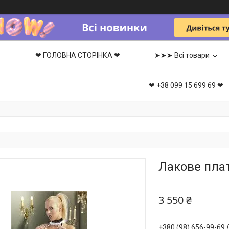
❤ ГОЛОВНА СТОРІНКА ❤
➤➤➤ Всі товари
❤ +38 099 15 699 69 ❤
Лакове плат
3 550 ₴
+380 (98) 656-99-69