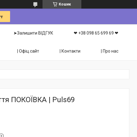
Кошик
➤Залишити ВІДГУК
❤ +38 098 65 699 69 ❤
| Офіц.сайт
| Контакти
| Про нас
тя ПОКОЇВКА | Puls69