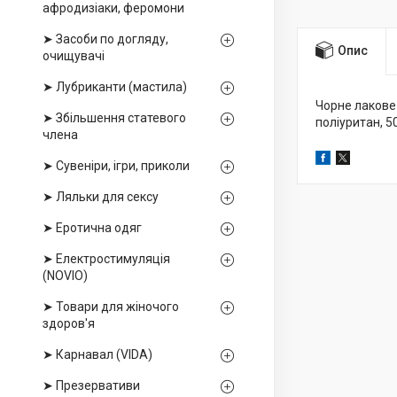
афродизіаки, феромони
➤ Засоби по догляду,
Опис
очищувачі
➤ Лубриканти (мастила)
Чорне лакове
➤ Збільшення статевого
поліуритан, 5
члена
➤ Сувеніри, ігри, приколи
➤ Ляльки для сексу
➤ Еротична одяг
➤ Електростимуляція
(NOVIO)
➤ Товари для жіночого
здоров'я
➤ Карнавал (VIDA)
➤ Презервативи