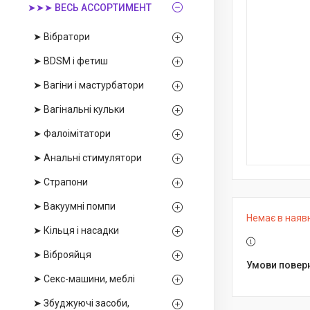
➤➤➤ ВЕСЬ АССОРТИМЕНТ
➤ Вібратори
➤ BDSM і фетиш
➤ Вагіни і мастурбатори
➤ Вагінальні кульки
➤ Фалоімітатори
➤ Анальні стимулятори
➤ Страпони
➤ Вакуумні помпи
Немає в наяв
➤ Кільця і насадки
➤ Віброяйця
➤ Секс-машини, меблі
➤ Збуджуючі засоби,