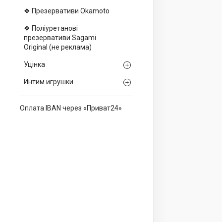
❖ Презервативи Okamoto
❖ Поліуретанові
презервативи Sagami
Оriginal (не реклама)
Уцінка
Интим игрушки
Оплата IBAN через «Приват24»