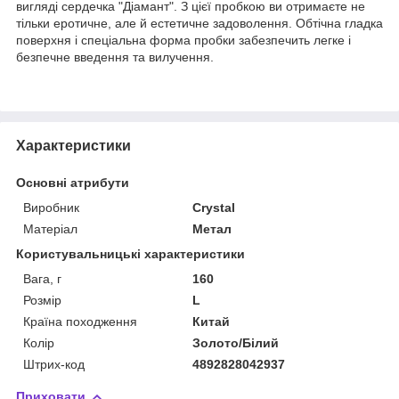
вигляді сердечка "Діамант". З цієї пробкою ви отримаєте не
тільки еротичне, але й естетичне задоволення. Обтічна гладка
поверхня і спеціальна форма пробки забезпечить легке і
безпечне введення та вилучення.
Характеристики
Основні атрибути
Виробник
Crystal
Матеріал
Метал
Користувальницькі характеристики
Вага, г
160
Розмір
L
Країна походження
Китай
Колір
Золото/Білий
Штрих-код
4892828042937
Приховати