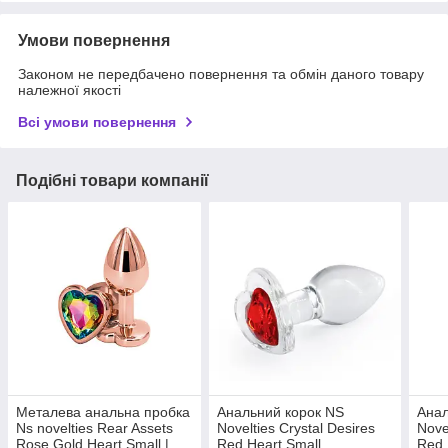
Умови повернення
Законом не передбачено повернення та обмін даного товару
належної якості
Всі умови повернення
Подібні товари компанії
Металева анальна пробка
Анальний корок NS
Анал
Ns novelties Rear Assets
Novelties Crystal Desires
Nove
Rose Gold Heart Small |
Red Heart Small
Red 