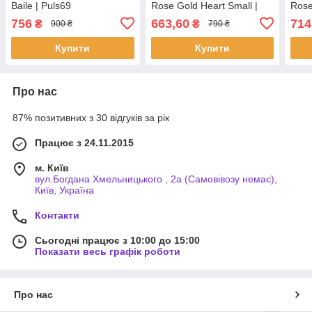
Baile | Puls69
Rose Gold Heart Small |
Rose
Puls69
Puls
756
663,60
714
₴
₴
900 ₴
790 ₴
Купити
Купити
Про нас
87% позитивних з 30 відгуків за рік
Працює з 24.11.2015
м. Київ
вул.Богдана Хмельницького , 2а (Самовівозу немає),
Київ, Україна
Контакти
Сьогодні працює з 10:00 до 15:00
Показати весь графік роботи
Про нас