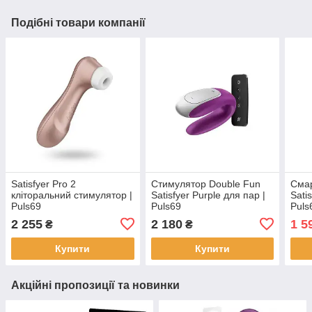
Подібні товари компанії
Satisfyer Pro 2
Стимулятор Double Fun
Смар
кліторальний стимулятор |
Satisfyer Purple для пар |
Sati
Puls69
Puls69
Puls
2 255
2 180
1 5
₴
₴
Купити
Купити
Акційні пропозиції та новинки