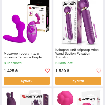
Кліторальний вібратор Arion
Масажер простати для
Wand Suction Pulsation
чоловіків Terrance Purple
Thrusting
В наявності
В наявності
1 425
1 520
₴
₴
Купити
Купити