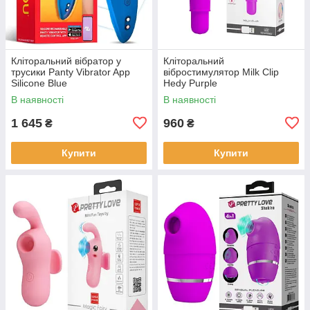
Кліторальний вібратор у
Кліторальний
трусики Panty Vibrator App
вібростимулятор Milk Clip
Silicone Blue
Hedy Purple
В наявності
В наявності
1 645
960
₴
₴
Купити
Купити