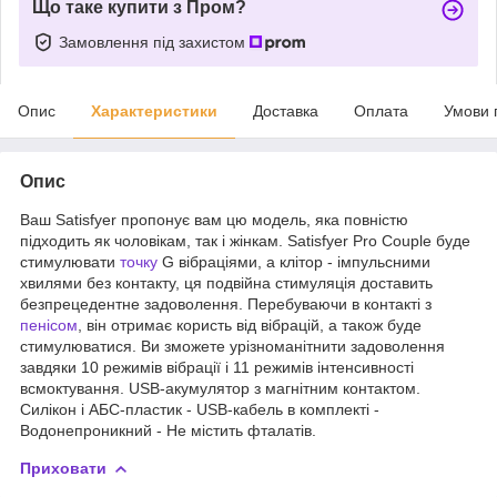
Що таке купити з Пром?
Замовлення під захистом
Опис
Характеристики
Доставка
Оплата
Умови 
Опис
Ваш Satisfyer пропонує вам цю модель, яка повністю
підходить як чоловікам, так і жінкам. Satisfyer Pro Couple буде
стимулювати
точку
G вібраціями, а клітор - імпульсними
хвилями без контакту, ця подвійна стимуляція доставить
безпрецедентне задоволення. Перебуваючи в контакті з
пенісом
, він отримає користь від вібрацій, а також буде
стимулюватися. Ви зможете урізноманітнити задоволення
завдяки 10 режимів вібрації і 11 режимів інтенсивності
всмоктування. USB-акумулятор з магнітним контактом.
Силікон і АБС-пластик - USB-кабель в комплекті -
Водонепроникний - Не містить фталатів.
Приховати